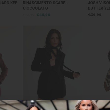
UARD KEF
RINASCIMENTO SCARF -
JOSH V ISO
CIOCCOLATO
BUTTER YE
€45,96
€39,99
€64,95
Unique The Label
Josh V