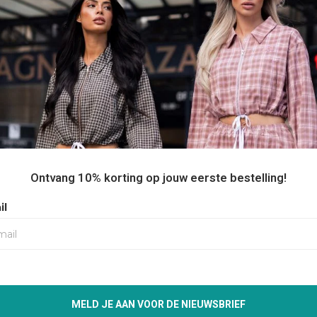
ARF -
UNIQUE THE LABEL SCARF -
JOSH V CYR
BLACK
LEOPARD 
€14,99
€39,99
50%
50%
Ontvang 10% korting op jouw eerste bestelling!
il
MELD JE AAN VOOR DE NIEUWSBRIEF