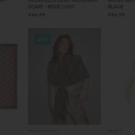
F -
GUESS ELLA LOGO JACQUARD
GUESS JAC
SCARF - BEIGE LOGO
BLACK
€64,99
€54,99
29%
Rinascimento
Josh V