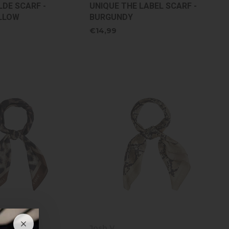
LDE SCARF -
UNIQUE THE LABEL SCARF -
LLOW
BURGUNDY
€14,99
Josh V