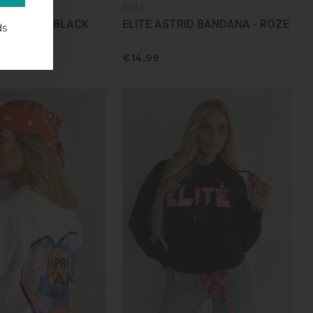
Elite
A SCARF - BLACK
ELITE ASTRID BANDANA - ROZE
ds
,54
€14,99