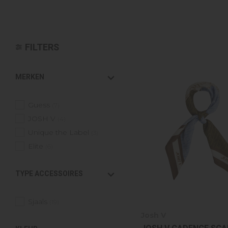
Croyez
Reinders
Fear of God
Steve Madden
Malelions
FILTERS
MERKEN
Guess
(7)
JOSH V
(4)
Unique the Label
(3)
Elite
(6)
TYPE ACCESSOIRES
Sjaals
(19)
Josh V