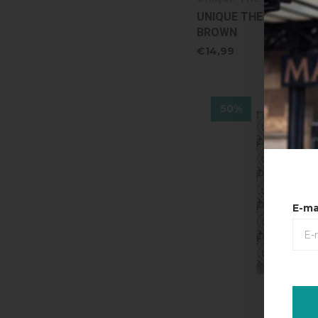
UNIQUE THE LABEL SC
BROWN
€14,99
50%
E-ma