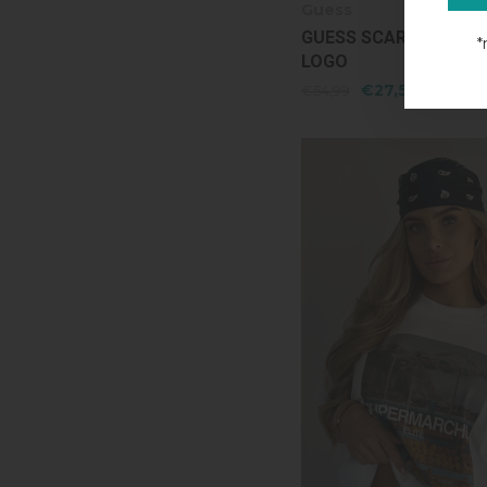
Guess
GUESS SCARF 70X190 
*
LOGO
€27,54
€54,99