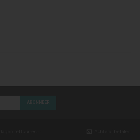
ABONNEER
 dagen rettourrecht
Achteraf betalen