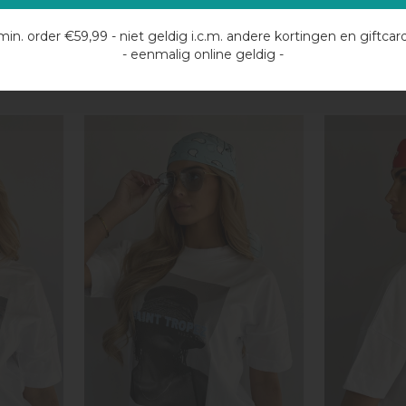
Guess
Guess
- BLACK
GUESS LEFIA SCARF - SIMPLY
GUESS LEFI
min. order €59,99 - niet geldig i.c.m. andere kortingen en giftcar
TAUPE
- eenmalig online geldig -
€27,54
€27
€54,99
€54,99