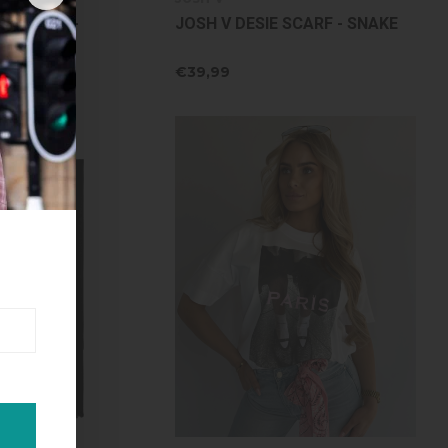
IL SCARF -
JOSH V DESIE SCARF - SNAKE
BROWN
€39,99