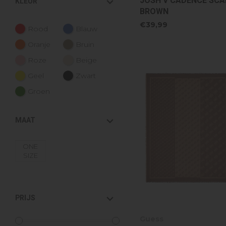
JOSH V CADENCE SCAR
KLEUR
BROWN
€39,99
Rood
Blauw
Oranje
Bruin
Roze
Beige
Geel
Zwart
Groen
MAAT
ONE
SIZE
PRIJS
Guess