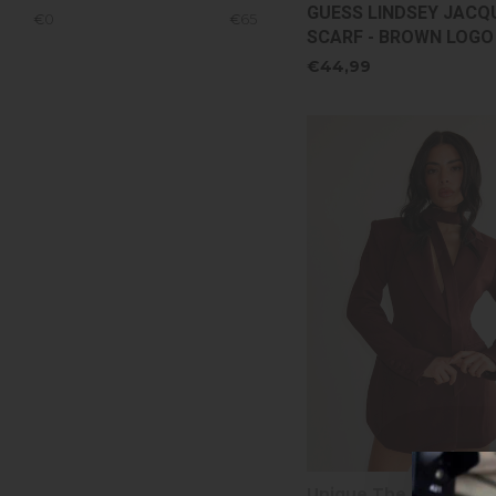
GUESS LINDSEY JACQ
€
0
€
65
SCARF - BROWN LOGO
€44,99
Unique The Label