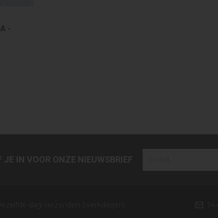
A -
JF JE IN VOOR ONZE NIEUWSBRIEF
ezelfde dag verzonden (werkdagen)
14