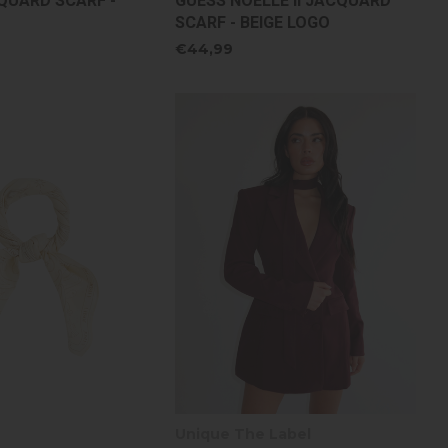
QUARD SCARF -
GUESS NOELLE II JACQUARD
SCARF - BEIGE LOGO
€44,99
Unique The Label