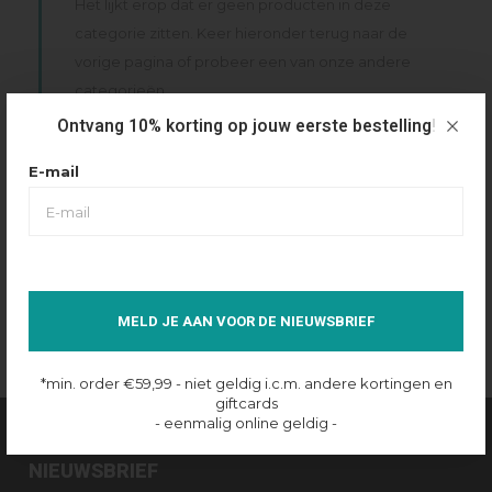
Het lijkt erop dat er geen producten in deze
categorie zitten. Keer hieronder terug naar de
vorige pagina of probeer een van onze andere
categorieën.
Ontvang 10% korting op jouw eerste bestelling!
TERUG NAAR VORIGE PAGINA
E-mail
Kinder trainingspakken combineren comfort met een sportieve
uitstraling. Binnen de collectie van EDDY’S vind je complete sets
van Malelions en Croyez Kids, geschikt voor dagelijks gebruik en
vrije tijd.
MELD JE AAN VOOR DE NIEUWSBRIEF
*min. order €59,99 - niet geldig i.c.m. andere kortingen en
giftcards
- eenmalig online geldig -
MIS NIETS.... SCHRIJF JE IN VOOR ONZE
NIEUWSBRIEF