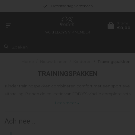
Dezelfde dag verzonden
0 items
€0,00
Word
EDDY’S VIP MEMBER
Home
/
Nieuw binnen
/
Kinderen
/
Trainingspakken
TRAININGSPAKKEN
Kinder trainingspakken combineren comfort met een sportieve
uitstraling. Binnen de collectie van EDDY’S vind je complete sets
van Malelions en Croyez Kids, geschikt voor dagelijks gebruik en
Lees meer
vrije tijd.
Ach nee...