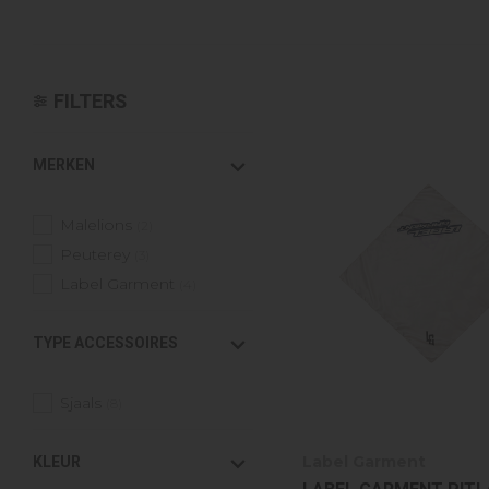
Croyez
Reinders
Fear of God
Steve Madden
Malelions
FILTERS
MERKEN
Malelions
(2)
Peuterey
(3)
Label Garment
(4)
TYPE ACCESSOIRES
Sjaals
(8)
KLEUR
Label Garment