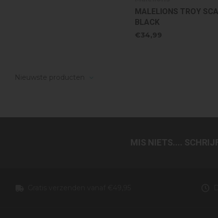
MALELIONS TROY SCA
BLACK
€34,99
Nieuwste producten
MIS NIETS.... SCHRI
Gratis verzenden vanaf €49,95
D