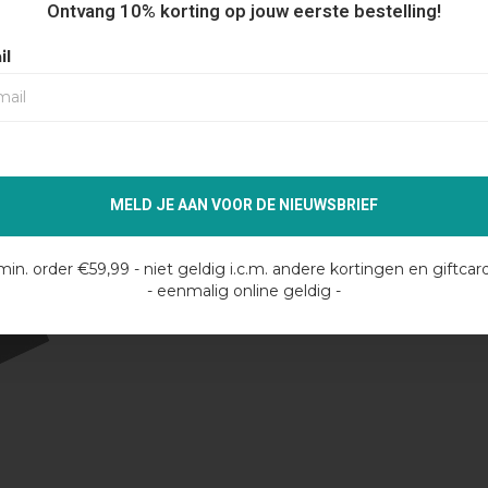
Ontvang 10% korting op jouw eerste bestelling!
ARF -
PEUTEREY ANIS 01 SCARF -
PEUTEREY A
SESAME
GRAFITE
il
€55,99
€55
€79,99
€79,99
MELD JE AAN VOOR DE NIEUWSBRIEF
min. order €59,99 - niet geldig i.c.m. andere kortingen en giftcar
- eenmalig online geldig -