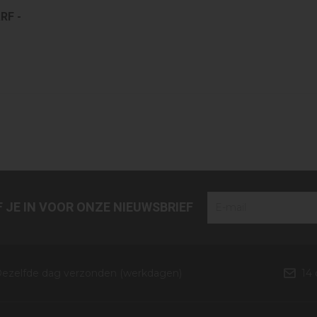
RF -
JF JE IN VOOR ONZE NIEUWSBRIEF
ezelfde dag verzonden (werkdagen)
14