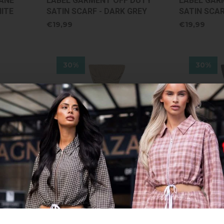
ANE
LABEL GARMENT OFF DUTY
LABEL GAR
HITE
SATIN SCARF - DARK GREY
SATIN SCAR
€19,99
€19,99
30%
30%
Peuterey
Peuterey