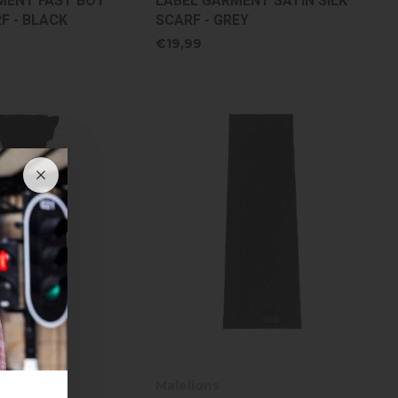
MENT FAST BOY
LABEL GARMENT SATIN SILK
F - BLACK
SCARF - GREY
€19,99
Malelions