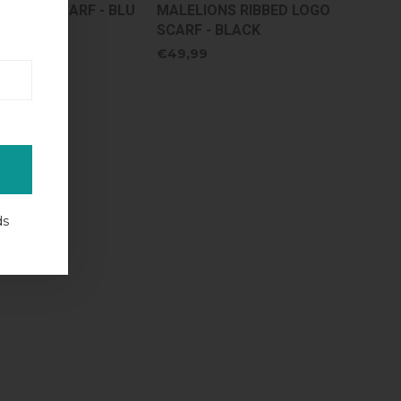
NIS 01 SCARF - BLU
MALELIONS RIBBED LOGO
SCARF - BLACK
,99
€49,99
ds