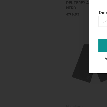
PEUTEREY ANIS 01 SC
NERO
E-ma
€79,99
*
Malelions