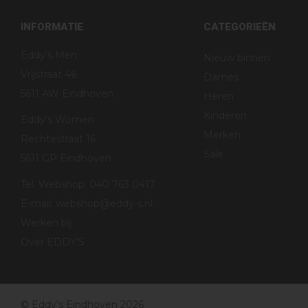
INFORMATIE
CATEGORIEËN
Eddy's Men
Nieuw binnen
Vrijstraat 46
Dames
5611 AW Eindhoven
Heren
Kinderen
Eddy's Women
Merken
Rechtestraat 16
Sale
5611 GP Eindhoven
Tel. Webshop: 040 763 0417
E-mail:
webshop@eddy-s.nl
Werken bij
Over EDDY'S
© Eddy's Eindhoven 2026