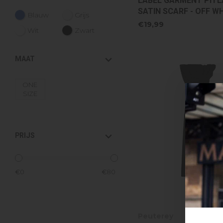
LABEL GARMENT PITL
SATIN SCARF - OFF W
Blauw
Grijs
€19,99
Wit
Zwart
MAAT
ONE
SIZE
PRIJS
€
0
€
80
Peuterey