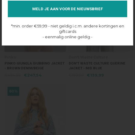
MELD JE AAN VOOR DE NIEUWSBRIEF
*min. order €59,99 - niet geldig i.c.m. andere kortingen en
giftcards
- eenmalig online geldig -
Pinko
Don't Waste Culture
PINKO GIUNGLA GIUBBINO JACKET
DON'T WASTE CULTURE QUERINE
- BROWN DENIM/BEIGE
JACKET - MID BLUE
€494,99
€247,54
€199,99
€139,99
60%