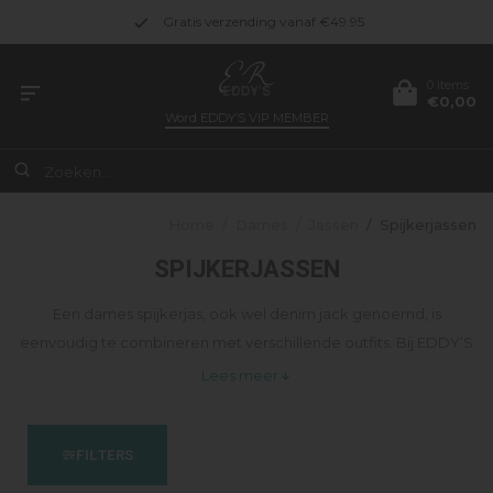
Gratis verzending vanaf €49.95
0 items
€0,00
Word
EDDY’S VIP MEMBER
Home
/
Dames
/
Jassen
/
Spijkerjassen
SPIJKERJASSEN
Een dames spijkerjas, ook wel denim jack genoemd, is
eenvoudig te combineren met verschillende outfits. Bij EDDY’S
vind je diverse modellen spijkerjasjes in uiteenlopende
Lees meer
wassingen en pasvormen. Bekijk het assortiment spijkerjassen
bij EDDY’S.
FILTERS