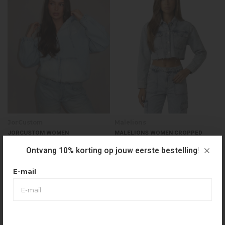
JorCustom
Malelions
JORCUSTOM WOMEN
MALELIONS WOMEN CROPPED
CUSTOMSOCIETY DENIM HOODED
DENIM JACKET - LIGHT BLUE
JACKET - DENIM
Ontvang 10% korting op jouw eerste bestelling!
€119,99
€99,99
€49,99
E-mail
50%
30%