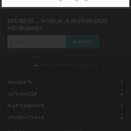
MIS NIETS.... SCHRIJF JE IN VOOR ONZE
NIEUWSBRIEF
ABONNEER
Gratis verzenden vanaf €49,95
INFORMATIE
CATEGORIEËN
KLANTENSERVICE
OPENINGSTIJDEN