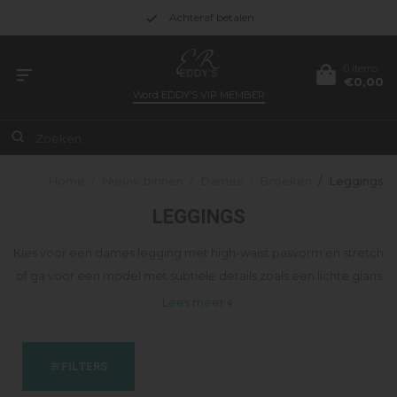
Achteraf betalen
0 items
€0,00
Word
EDDY’S VIP MEMBER
Home
/
Nieuw binnen
/
Dames
/
Broeken
/
Leggings
LEGGINGS
Kies voor een dames legging met high-waist pasvorm en stretch
of ga voor een model met subtiele details zoals een lichte glans
of ribstructuur. Verkrijgbaar in neutrale tinten zoals zwart, zand
Lees meer
en taupe, aangevuld met wisselende seizoenskleure
FILTERS