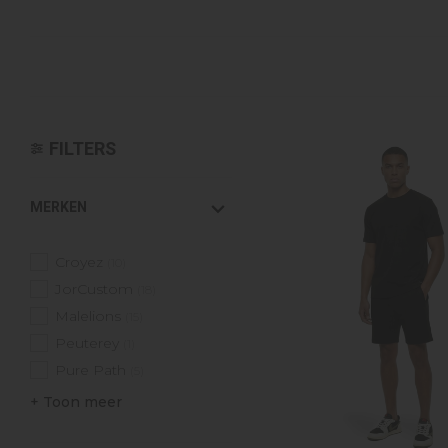
Croyez
Reinders
Fear of God
Steve Madden
Malelions
FILTERS
MERKEN
Croyez
(10)
JorCustom
(18)
Malelions
(15)
Peuterey
(1)
Pure Path
(5)
+ Toon meer