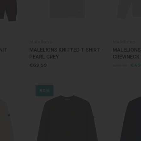
Malelions
Malelions
NIT
MALELIONS KNITTED T-SHIRT -
MALELIONS
PEARL GREY
CREWNECK 
€69,99
€49
€99,99
50%