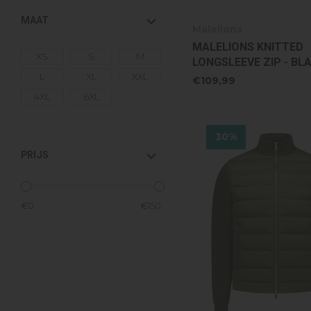
MAAT
Malelions
MALELIONS KNITTED
XS
S
M
LONGSLEEVE ZIP - BL
L
XL
XXL
€109,99
4XL
6XL
30%
PRIJS
€
0
€
150