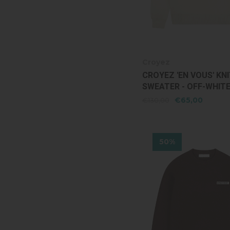
Croyez
CROYEZ 'EN VOUS' KN
SWEATER - OFF-WHIT
€65,00
€130,00
50%