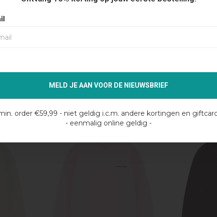
il
Pure Path
Croyez
ERED
PURE PATH EMBROIDERED
CROYEZ 'EN
OFF
BRAIDED KNIT POLO - DARK
SWEATER -
NAVY
MELD JE AAN VOOR DE NIEUWSBRIEF
€49,99
€6
€99,99
€130,00
min. order €59,99 - niet geldig i.c.m. andere kortingen en giftcar
- eenmalig online geldig -
50%
50%