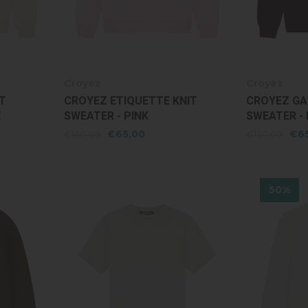
Croyez
Croyez
IT
CROYEZ ETIQUETTE KNIT
CROYEZ GA
E
SWEATER - PINK
SWEATER -
€65,00
€6
€130,00
€130,00
50%