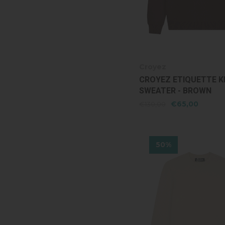
Croyez
CROYEZ ETIQUETTE K
SWEATER - BROWN
€65,00
€130,00
50%