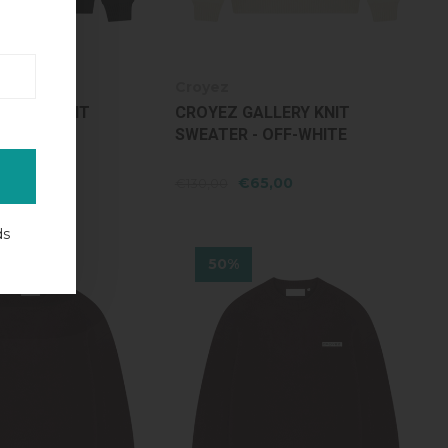
Croyez
 VOUS' KNIT
CROYEZ GALLERY KNIT
 BLACK
SWEATER - OFF-WHITE
5,00
€65,00
€130,00
ds
50%