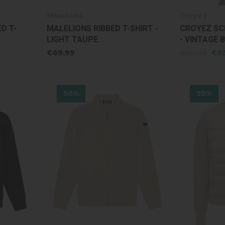
Malelions
Croyez
D T-
MALELIONS RIBBED T-SHIRT -
CROYEZ SC
LIGHT TAUPE
- VINTAGE 
€69,99
€6
€130,00
50%
50%