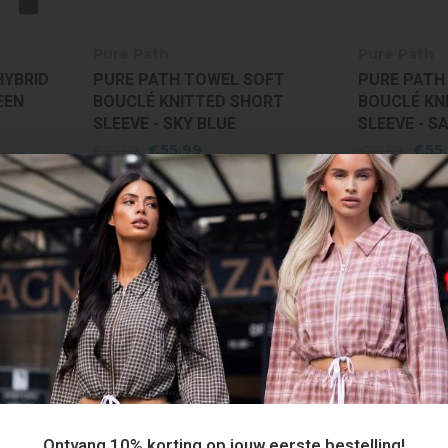
Pure Path
Pure Path
HYBRID
PURE PATH TOWEL SOFT
PURE PATH
EEN
BOUCLÉ KNITTED SHORT
BOUCLÉ KN
SLEEVE - SKY BLUE
SLEEVE - S
€55,99
€55
€79,99
€79,99
50%
50%
Ontvang 10% korting op jouw eerste bestelling!