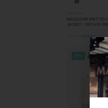
Malelions
MALELIONS KNITTED 
JACKET - VINTAGE GR
€125,99
€179,99
50%