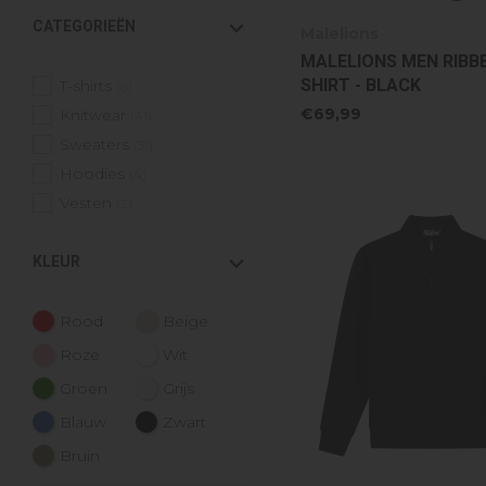
CATEGORIEËN
Malelions
MALELIONS MEN RIBBE
SHIRT - BLACK
T-shirts
(6)
€69,99
Knitwear
(41)
Sweaters
(31)
Hoodies
(4)
Vesten
(2)
KLEUR
Rood
Beige
Roze
Wit
Groen
Grijs
Blauw
Zwart
Bruin