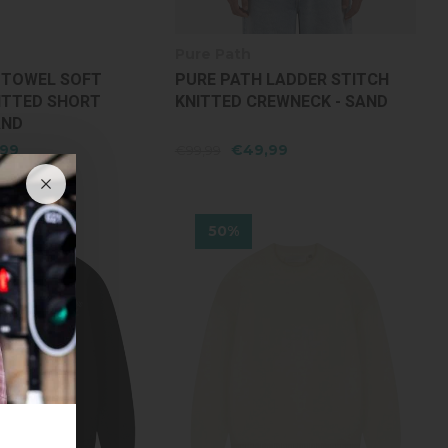
Pure Path
 TOWEL SOFT
PURE PATH LADDER STITCH
ITTED SHORT
KNITTED CREWNECK - SAND
AND
,99
€49,99
€99,99
50%