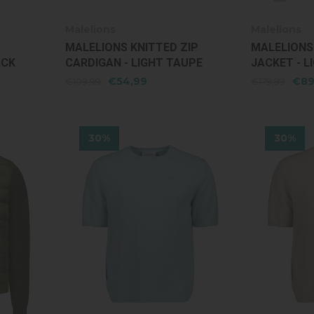
Malelions
Malelions
MALELIONS KNITTED ZIP
MALELIONS
ACK
CARDIGAN - LIGHT TAUPE
JACKET - L
€54,99
€89
€109,99
€179,99
30%
30%