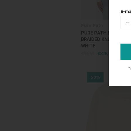
E-ma
Pure Path
PURE PATH EMBROID
BRAIDED KNIT POLO - 
WHITE
€49,99
€99,99
*
50%