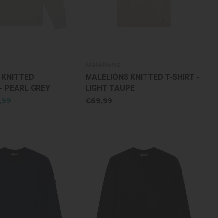
Malelions
 KNITTED
MALELIONS KNITTED T-SHIRT -
- PEARL GREY
LIGHT TAUPE
,99
€69,99