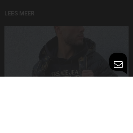
LEES MEER
Seizoen
TOP 10 COMFORTABELE OUTFITS VOOR DE WINTER
14
Dec '21