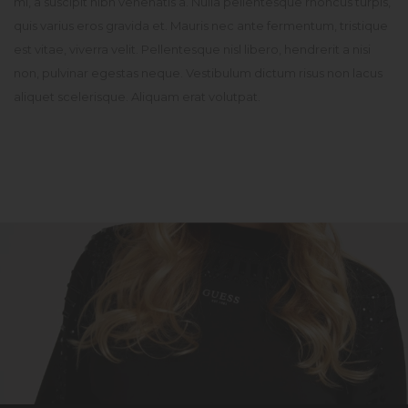
mi, a suscipit nibh venenatis a. Nulla pellentesque rhoncus turpis,
quis varius eros gravida et. Mauris nec ante fermentum, tristique
est vitae, viverra velit. Pellentesque nisl libero, hendrerit a nisi
non, pulvinar egestas neque. Vestibulum dictum risus non lacus
aliquet scelerisque. Aliquam erat volutpat.