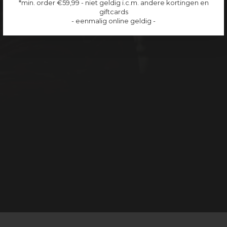
*min. order €59,99 - niet geldig i.c.m. andere kortingen en
giftcards
- eenmalig online geldig -