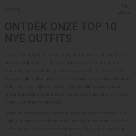
14
thema
Dec '21
ONTDEK ONZE TOP 10
NYE OUTFITS
Lorem ipsum dolor sit amet, consectetur adipiscing elit. Fusce
ultrices tempus velit, efficitur dictum neque imperdiet non.
Aenean ut ligula finibus ligula malesuada efficitur. Aenean eu
rhoncus nulla, vel lacinia tellus. Nulla facilisi. Suspendisse dapibus
erat in lacinia ornare. Curabitur molestie, elit cursus tristique
fermentum, sapien purus accumsan ante, ut lacinia ex velit nec
quam. Sed vitae congue velit.
Interdum et malesuada fames ac ante ipsum primis in faucibus.
Nulla aliquam ex id ex laoreet aliquam. Nam eros nunc, pulvinar
sed diam ac, tempus consequat metus. Cras scelerisque varius