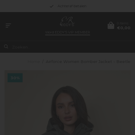
Achteraf betalen
0 items
€0,00
Word
EDDY’S VIP MEMBER
Home
/
Airforce Women Bomber Jacket - Beetle
30%