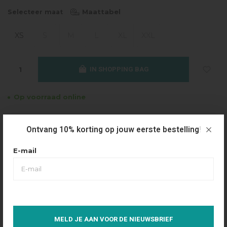
Maattabel
Selecteer maat
XS
S
M
L
XL
XXL
IN SHOPPING BAG
Op voorraad online
Gratis verzending
Ontvang 10% korting op jouw eerste bestelling!
Vanaf €49.95
Dezelfde dag verzonden
E-mail
Betaal achteraf
Eenvoudig via Klarna
Over dit product
MELD JE AAN VOOR DE NIEUWSBRIEF