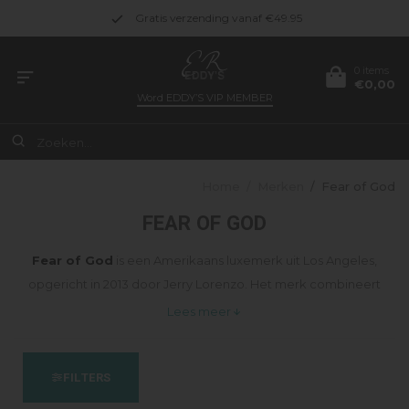
Gratis verzending vanaf €49.95
0 items
€0,00
Word
EDDY’S VIP MEMBER
Home
/
Merken
/
Fear of God
FEAR OF GOD
Fear of God
is een Amerikaans luxemerk uit Los Angeles,
opgericht in 2013 door Jerry Lorenzo. Het merk combineert
high-end fashion met streetwear en staat bekend om zijn
Lees meer
minimalistische esthetiek, elegant oversized silhouetten en
hoogwaardige materialen. Fear of God haalt inspiratie uit sport,
FILTERS
muziek en geloof en creëert tijdloze ontwerpen met een
rustige, verfijnde uitstraling.