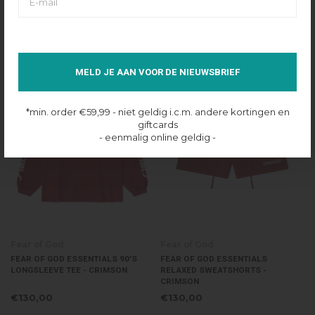
CREWNECK TEE - MARINE
SOCCER SHORTS - CRIMSON
€100,00
€130,00
MELD JE AAN VOOR DE NIEUWSBRIEF
*min. order €59,99 - niet geldig i.c.m. andere kortingen en
giftcards
- eenmalig online geldig -
Fear of God
Fear of God
FEAR OF GOD ESSENTIALS 90'S
FEAR OF GOD ESSENTIALS
LONGSLEEVE TEE - CRIMSON
RELAXED SWEATSHORTS -
CRIMSON
€130,00
€130,00