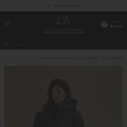
Achteraf betalen
0 items
€0,00
Word
EDDY’S VIP MEMBER
Home
/
Airforce Women Grace Jacket - True Black