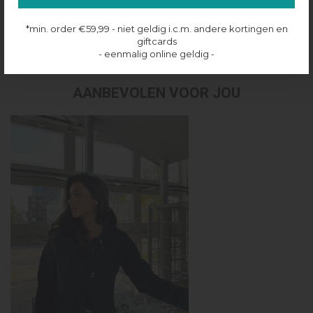
Productinformatie
*min. order €59,99 - niet geldig i.c.m. andere kortingen en
Verzenden & retourneren
giftcards
- eenmalig online geldig -
AANBEVOLEN VOOR JOU