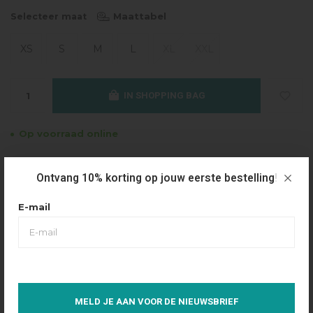
Maattabel
Selecteer maat
XS
S
M
L
XL
XXL
IN SHOPPING BAG
Op voorraad online
Gratis verzending
Ontvang 10% korting op jouw eerste bestelling!
Vanaf €49.95
Dezelfde dag verzonden
E-mail
Betaal achteraf
Eenvoudig via Klarna
Over dit product
MELD JE AAN VOOR DE NIEUWSBRIEF