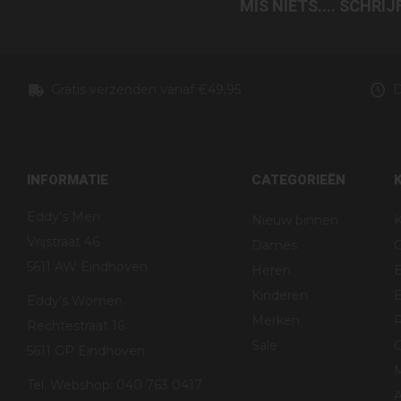
MIS NIETS.... SCHRI
Gratis verzenden vanaf €49,95
D
INFORMATIE
CATEGORIEËN
Eddy's Men
Nieuw binnen
K
Vrijstraat 46
Dames
5611 AW Eindhoven
Heren
Kinderen
B
Eddy's Women
Merken
R
Rechtestraat 16
Sale
G
5611 GP Eindhoven
Tel. Webshop: 040 763 0417