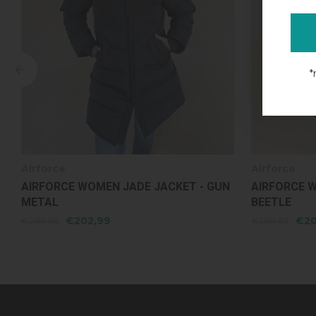
*
Airforce
Airforce
AIRFORCE WOMEN JADE JACKET -
AIRFORCE W
BEETLE
BUNGEE CO
€202,99
€20
€289,95
€289,95