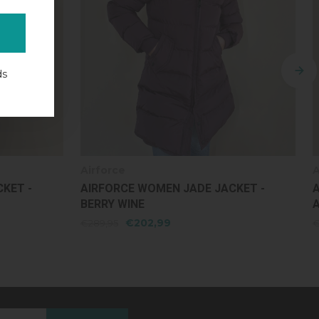
ds
Airforce
KET -
AIRFORCE WOMEN JADE JACKET -
ALUMINUM
€202,99
€289,95