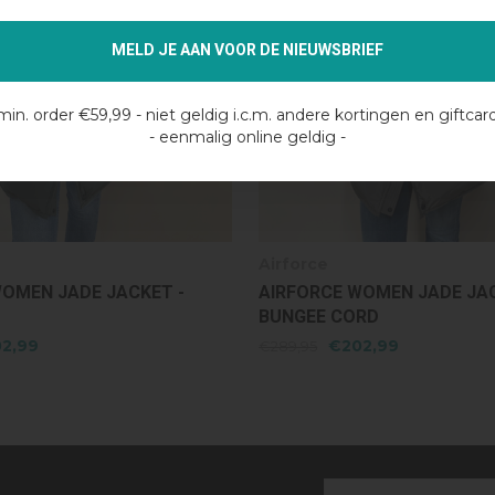
MELD JE AAN VOOR DE NIEUWSBRIEF
min. order €59,99 - niet geldig i.c.m. andere kortingen en giftcar
- eenmalig online geldig -
Airforce
OMEN JADE JACKET -
AIRFORCE WOMEN JADE JAC
RD
BERRY WINE
2,99
€202,99
€289,95