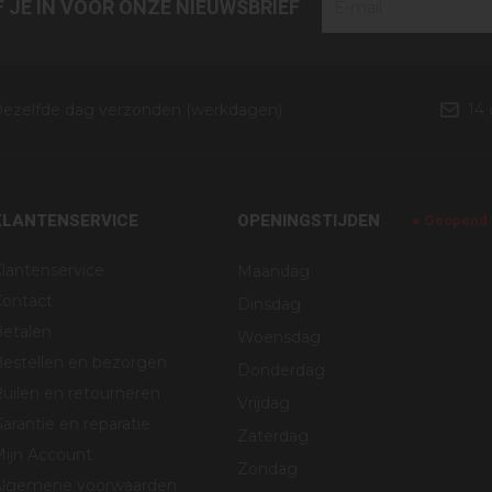
JF JE IN VOOR ONZE NIEUWSBRIEF
ezelfde dag verzonden (werkdagen)
14
KLANTENSERVICE
OPENINGSTIJDEN
Geopend v
lantenservice
Maandag
Contact
Dinsdag
Betalen
Woensdag
estellen en bezorgen
Donderdag
uilen en retourneren
Vrijdag
arantie en reparatie
Zaterdag
Mijn Account
Zondag
Algemene voorwaarden