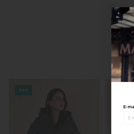
30%
30%
E-ma