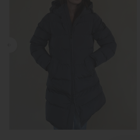
Croyez
Reinders
Fear of God
Steve Madden
Malelions