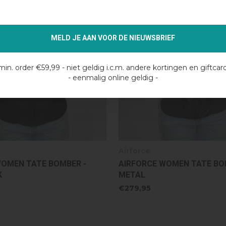
MELD JE AAN VOOR DE NIEUWSBRIEF
min. order €59,99 - niet geldig i.c.m. andere kortingen en giftcar
- eenmalig online geldig -
Airforce
WOMEN TATE BOMBER - GUN
AIRFORCE WOMEN BOMBER 
TRUE BLACK
€269,99