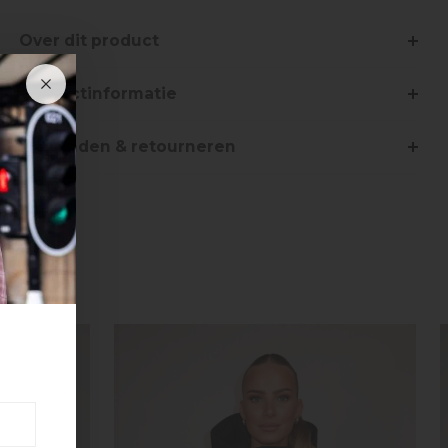
Over dit product
Productinformatie
Verzenden & retourneren