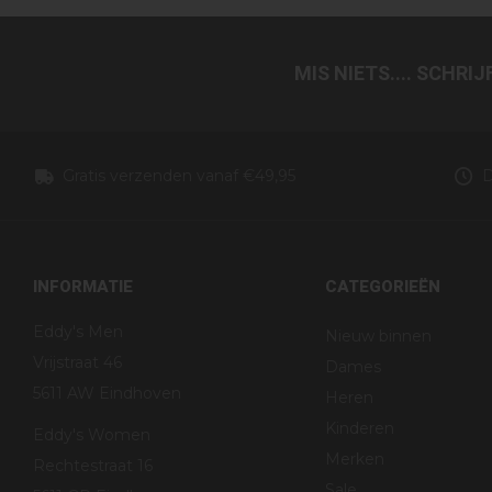
MIS NIETS.... SCHRI
Gratis verzenden vanaf €49,95
D
INFORMATIE
CATEGORIEËN
Eddy's Men
Nieuw binnen
Vrijstraat 46
Dames
5611 AW Eindhoven
Heren
Kinderen
Eddy's Women
Merken
Rechtestraat 16
Sale