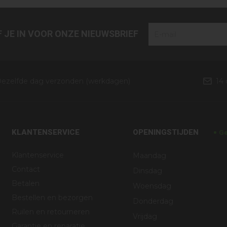
JF JE IN VOOR ONZE NIEUWSBRIEF
ezelfde dag verzonden (werkdagen)
14
KLANTENSERVICE
OPENINGSTIJDEN
Ge
Klantenservice
Maandag
Contact
Dinsdag
Betalen
Woensdag
Bestellen en bezorgen
Donderdag
Ruilen en retourneren
Vrijdag
Garantie en reparatie