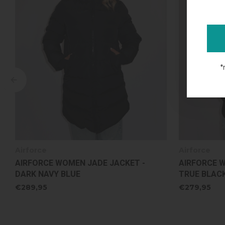
*
Airforce
Airforce
AIRFORCE WOMEN TATE BOMBER -
AIRFORCE 
TRUE BLACK
METAL
€279,95
€279,95