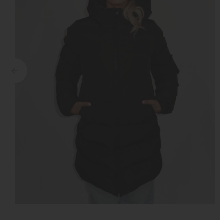
Croyez
Reinders
Fear of God
Steve Madden
Malelions