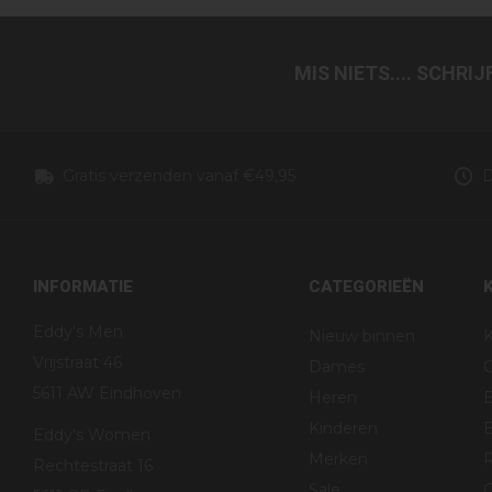
MIS NIETS.... SCHRI
Gratis verzenden vanaf €49,95
D
INFORMATIE
CATEGORIEËN
Eddy's Men
Nieuw binnen
K
Vrijstraat 46
Dames
5611 AW Eindhoven
Heren
Kinderen
B
Eddy's Women
Merken
R
Rechtestraat 16
Sale
G