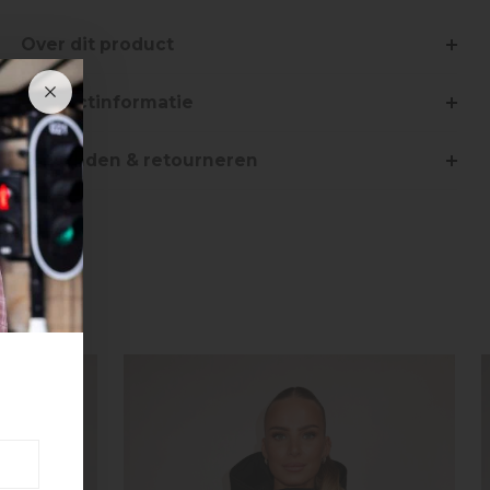
Over dit product
Productinformatie
Verzenden & retourneren