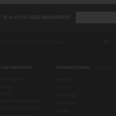
JF JE IN VOOR ONZE NIEUWSBRIEF
ezelfde dag verzonden (werkdagen)
14
KLANTENSERVICE
OPENINGSTIJDEN
Geopend v
lantenservice
Maandag
Contact
Dinsdag
Betalen
Woensdag
estellen en bezorgen
Donderdag
uilen en retourneren
Vrijdag
arantie en reparatie