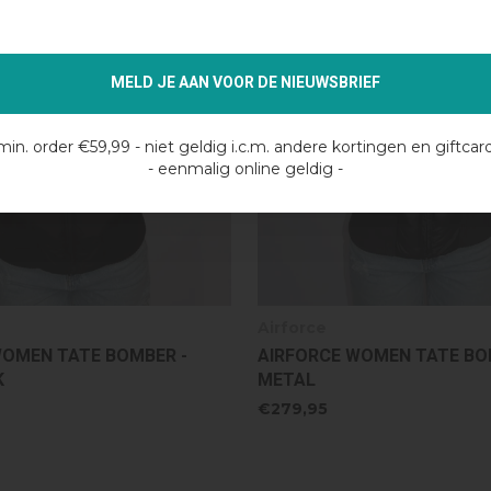
MELD JE AAN VOOR DE NIEUWSBRIEF
min. order €59,99 - niet geldig i.c.m. andere kortingen en giftcar
- eenmalig online geldig -
Airforce
WOMEN TATE BOMBER -
AIRFORCE WOMEN TATE BO
K
METAL
€279,95