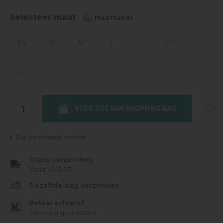
Selecteer maat
Maattabel
XS
S
M
L
XL
XXL
XXL
VOEG TOE AAN SHOPPING BAG
Op voorraad online
Gratis verzending
Vanaf €49.95
Dezelfde dag verzonden
Betaal achteraf
Eenvoudig via Klarna