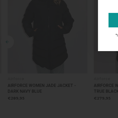
*
Airforce
Airforce
AIRFORCE WOMEN JADE JACKET -
AIRFORCE 
DARK NAVY BLUE
TRUE BLAC
€289,95
€279,95