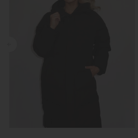
Croyez
Reinders
Fear of God
Steve Madden
Malelions