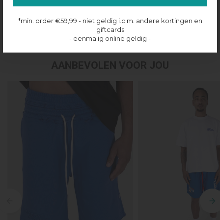
Productinformatie
*min. order €59,99 - niet geldig i.c.m. andere kortingen en
Verzenden & retourneren
giftcards
- eenmalig online geldig -
AANBEVOLEN VOOR JOU