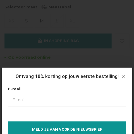
Maattabel
Selecteer maat
XS
S
M
L
XL
IN SHOPPING BAG
Op voorraad online
Gratis verzending
Ontvang 10% korting op jouw eerste bestelling!
Vanaf €49.95
Dezelfde dag verzonden
E-mail
Betaal achteraf
Eenvoudig via Klarna
Over dit product
MELD JE AAN VOOR DE NIEUWSBRIEF