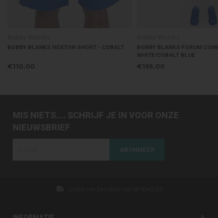
Bobby Blanks
Bobby Blanks
BOBBY BLANKS HOXTON SHORT - COBALT
BOBBY BLANKS FORUM COMB
WHITE/COBALT BLUE
€110,00
€195,00
MIS NIETS.... SCHRIJF JE IN VOOR ONZE
NIEUWSBRIEF
ABONNEER
Gratis verzenden vanaf €49,95
Dezelfd
INFORMATIE