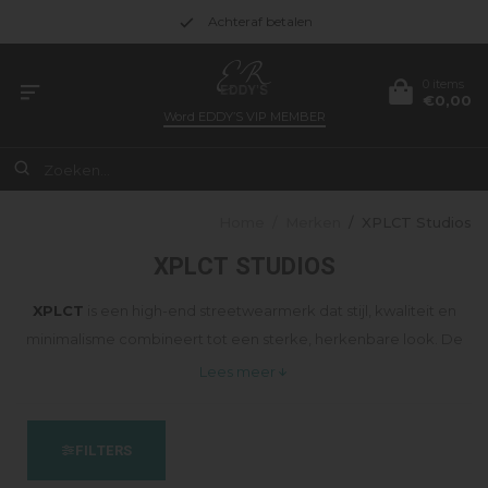
Gratis verzending vanaf €49.95
0 items
€0,00
Word
EDDY’S VIP MEMBER
Home
/
Merken
/
XPLCT Studios
XPLCT STUDIOS
XPLCT
is een high-end streetwearmerk dat stijl, kwaliteit en
minimalisme combineert tot een sterke, herkenbare look. De
kleding is modern, verzorgd en gemaakt met oog voor detail –
Lees meer
ontworpen voor wie waarde hecht aan uitstraling én comfort.
FILTERS