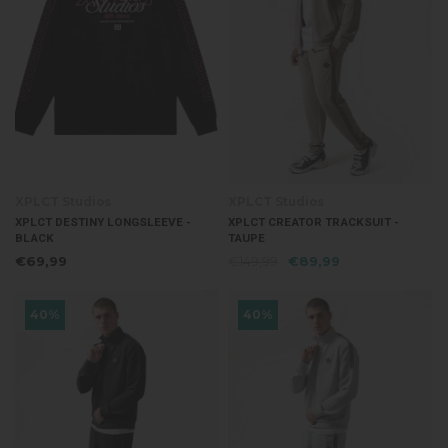
XPLCT Studios
XPLCT Studios
XPLCT DESTINY LONGSLEEVE -
XPLCT CREATOR TRACKSUIT -
BLACK
TAUPE
€69,99
€149,99
€89,99
40%
40%