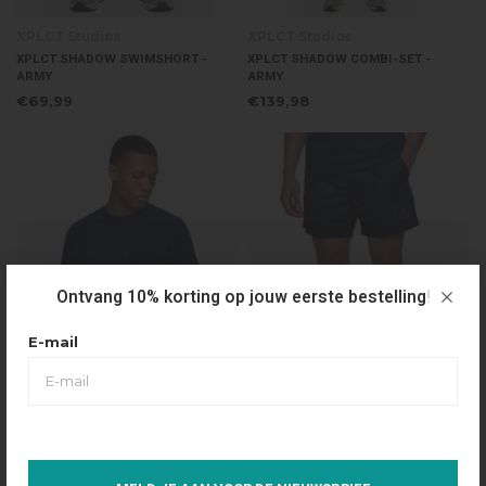
XPLCT Studios
XPLCT Studios
XPLCT SHADOW SWIMSHORT -
XPLCT SHADOW COMBI-SET -
ARMY
ARMY
€69,99
€139,98
Ontvang 10% korting op jouw eerste bestelling!
E-mail
XPLCT Studios
XPLCT Studios
XPLCT SHADOW T-SHIRT - NAVY
XPLCT SHADOW SWIMSHORT -