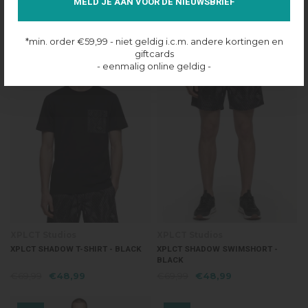
NAVY
MELD JE AAN VOOR DE NIEUWSBRIEF
€69,99
€69,99
*min. order €59,99 - niet geldig i.c.m. andere kortingen en
giftcards
30%
30%
- eenmalig online geldig -
XPLCT Studios
XPLCT Studios
XPLCT SHADOW T-SHIRT - BLACK
XPLCT SHADOW SWIMSHORT -
BLACK
€69,99
€48,99
€69,99
€48,99