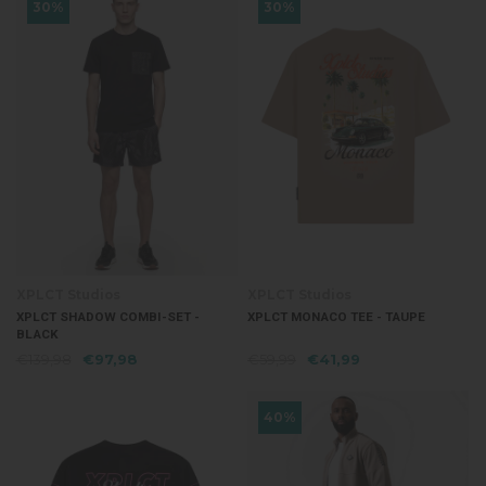
30%
30%
XPLCT Studios
XPLCT Studios
XPLCT SHADOW COMBI-SET -
XPLCT MONACO TEE - TAUPE
BLACK
€139,98
€97,98
€59,99
€41,99
40%