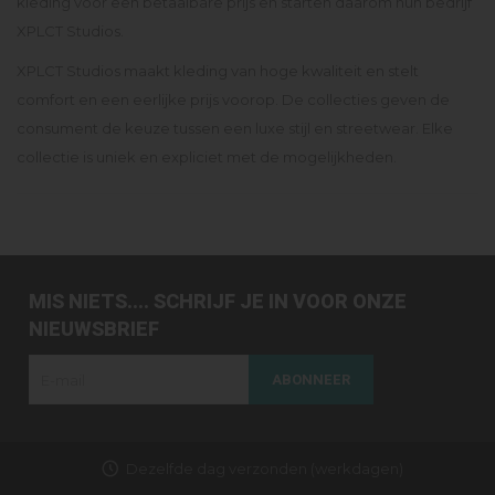
kleding voor een betaalbare prijs en starten daarom hun bedrijf
XPLCT Studios.
XPLCT Studios maakt kleding van hoge kwaliteit en stelt
comfort en een eerlijke prijs voorop. De collecties geven de
consument de keuze tussen een luxe stijl en streetwear. Elke
collectie is uniek en expliciet met de mogelijkheden.
MIS NIETS.... SCHRIJF JE IN VOOR ONZE
NIEUWSBRIEF
ABONNEER
Dezelfde dag verzonden (werkdagen)