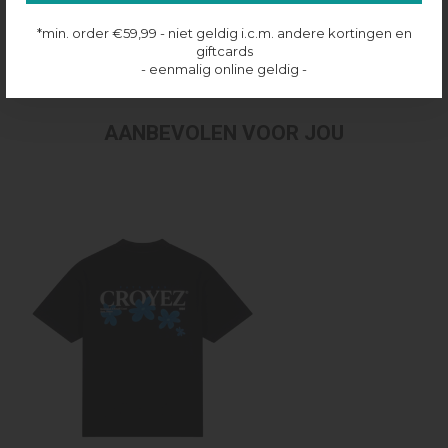
Productinformatie
*min. order €59,99 - niet geldig i.c.m. andere kortingen en
giftcards
Verzenden & retourneren
- eenmalig online geldig -
AANBEVOLEN VOOR JOU