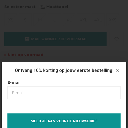
Maattabel
Selecteer maat
XS
S
M
L
XL
XXL
4XL
XXS
MAIL WANNEER OP VOORRAAD
Niet op voorraad
Gratis verzending
Ontvang 10% korting op jouw eerste bestelling!
Vanaf €49.95
E-mail
Dezelfde dag verzonden
Betaal achteraf
Eenvoudig via Klarna
Over dit product
MELD JE AAN VOOR DE NIEUWSBRIEF