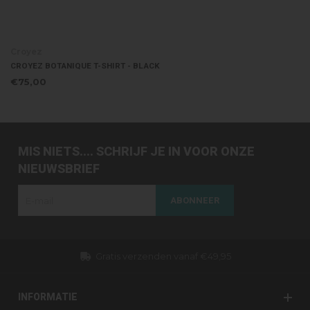
Croyez
CROYEZ BOTANIQUE T-SHIRT - BLACK
€75,00
MIS NIETS.... SCHRIJF JE IN VOOR ONZE
NIEUWSBRIEF
ABONNEER
49,95
Dezelfde dag verzonden (werkdagen
INFORMATIE