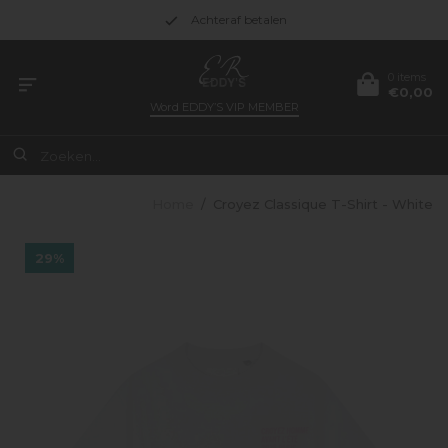
Achteraf betalen
0 items
€0,00
Word
EDDY’S VIP MEMBER
Home
/
Croyez Classique T-Shirt - White
29%