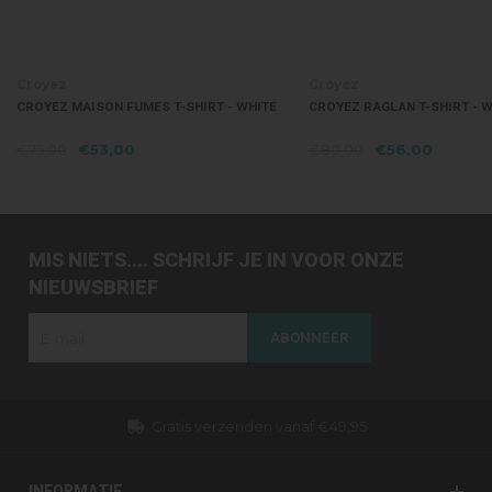
Croyez
Croyez
CROYEZ MAISON FUMES T-SHIRT - WHITE
CROYEZ RAGLAN T-SHIRT - 
€75,00
€53,00
€80,00
€56,00
MIS NIETS.... SCHRIJF JE IN VOOR ONZE
NIEUWSBRIEF
ABONNEER
Gratis verzenden vanaf €49,95
INFORMATIE