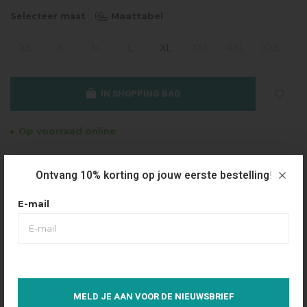
Maattabel
Selecteer maat
XS
S
M
L
XL
XXL
4XL
XXS
IN SHOPPING BAG
Op voorraad online
Gratis verzending
Ontvang 10% korting op jouw eerste bestelling!
Vanaf €49.95
Dezelfde dag verzonden
E-mail
Betaal achteraf
Eenvoudig via Klarna
Over dit product
MELD JE AAN VOOR DE NIEUWSBRIEF