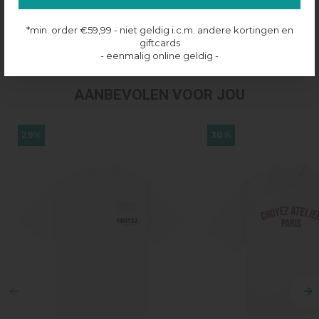
Productinformatie
*min. order €59,99 - niet geldig i.c.m. andere kortingen en
Verzenden & retourneren
giftcards
- eenmalig online geldig -
AANBEVOLEN VOOR JOU
29%
30%