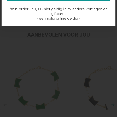
Productinformatie
*min. order €59,99 - niet geldig i.c.m. andere kortingen en
giftcards
Verzenden & retourneren
- eenmalig online geldig -
AANBEVOLEN VOOR JOU