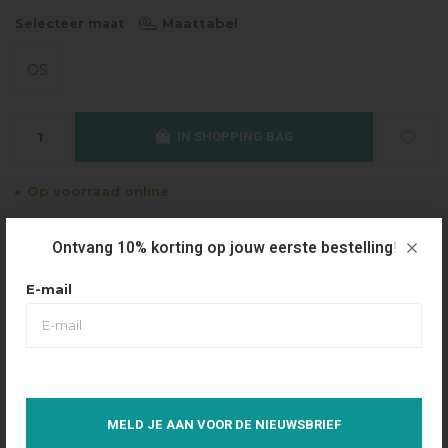
Maattabel
Selecteer maat
OS
IN SHOPPING BAG
Op voorraad online
Gratis verzending
Ontvang 10% korting op jouw eerste bestelling!
Vanaf €49.95
Dezelfde dag verzonden
E-mail
Betaal achteraf
Eenvoudig via Klarna
Over dit product
MELD JE AAN VOOR DE NIEUWSBRIEF