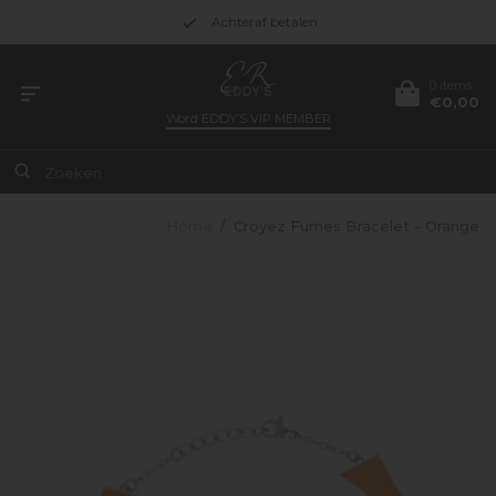
Achteraf betalen
0 items
€0,00
Word
EDDY’S VIP MEMBER
Home
/
Croyez Fumes Bracelet - Orange