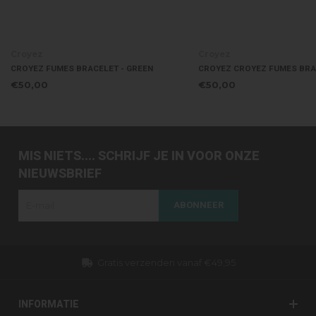
Croyez
Croyez
CROYEZ FUMES BRACELET - GREEN
CROYEZ CROYEZ FUMES BRA
€50,00
€50,00
MIS NIETS.... SCHRIJF JE IN VOOR ONZE
NIEUWSBRIEF
ABONNEER
Gratis verzenden vanaf €49,95
INFORMATIE