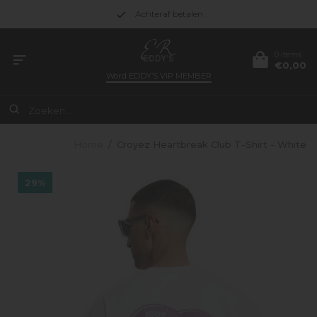
Achteraf betalen
0 items
€0,00
Word
EDDY’S VIP MEMBER
Home
/
Croyez Heartbreak Club T-Shirt - White
29%