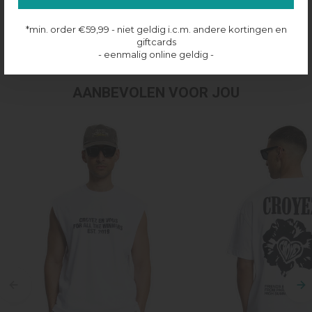
Productinformatie
*min. order €59,99 - niet geldig i.c.m. andere kortingen en
Verzenden & retourneren
giftcards
- eenmalig online geldig -
AANBEVOLEN VOOR JOU