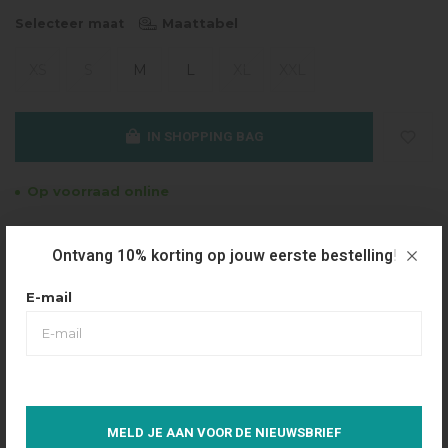
Maattabel
Selecteer maat
XS
S
M
L
XL
XXL
IN SHOPPING BAG
Op voorraad online
Gratis verzending
Ontvang 10% korting op jouw eerste bestelling!
Vanaf €49.95
Dezelfde dag verzonden
E-mail
Betaal achteraf
Eenvoudig via Klarna
Over dit product
MELD JE AAN VOOR DE NIEUWSBRIEF