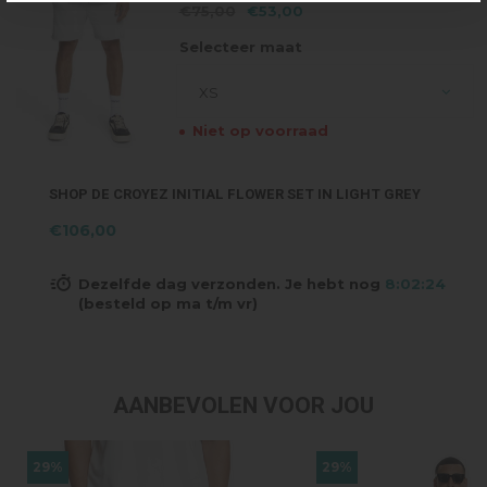
€75,00
€53,00
Selecteer maat
XS
Niet op voorraad
SHOP DE CROYEZ INITIAL FLOWER SET IN LIGHT GREY
€106,00
Dezelfde dag verzonden. Je hebt nog
8:02:24
(besteld op ma t/m vr)
AANBEVOLEN VOOR JOU
29%
29%