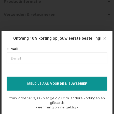
Productinformatie
Verzenden & retourneren
PRODUCTBUNDELS
Ontvang 10% korting op jouw eerste bestelling!
CROYEZ INITIAL FLOWER T-SHIRT - LIGHT
E-mail
GREY
€75,00
€53,00
Selecteer maat
XXS
MELD JE AAN VOOR DE NIEUWSBRIEF
Op voorraad online
*min. order €59,99 - niet geldig i.c.m. andere kortingen en
giftcards
- eenmalig online geldig -
CROYEZ INITIAL FLOWER SHORTS - LIGHT
GREY