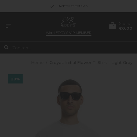
Achteraf betalen
0 items
€0,00
Word
EDDY’S VIP MEMBER
Home
/
Croyez Initial Flower T-Shirt - Light Grey
29%