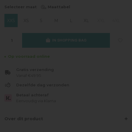
Maattabel
Selecteer maat
XXS
XS
S
M
L
XL
XXL
4XL
IN SHOPPING BAG
Op voorraad online
Gratis verzending
Vanaf €49.95
Dezelfde dag verzonden
Betaal achteraf
Eenvoudig via Klarna
Over dit product