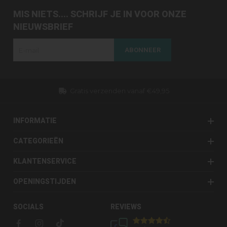
MIS NIETS.... SCHRIJF JE IN VOOR ONZE
NIEUWSBRIEF
ABONNEER
s verzenden vanaf €49,95
Dezelfde dag ve
INFORMATIE
CATEGORIEËN
KLANTENSERVICE
OPENINGSTIJDEN
SOCIALS
REVIEWS