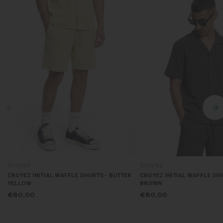
Croyez
Croyez
ORTS - BUTTER
CROYEZ INITIAL WAFFLE SHIRT - WASHED
CROYEZ INITI
BROWN
BROWN
€80,00
€80,00