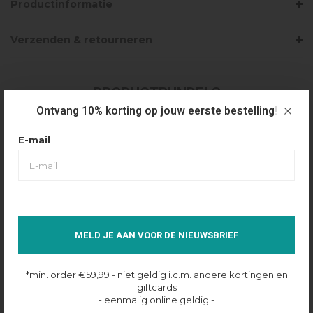
Productinformatie
Verzenden & retourneren
PRODUCTBUNDELS
Ontvang 10% korting op jouw eerste bestelling!
CROYEZ INITIAL WAFFLE SHIRT - BUTTER
E-mail
YELLOW
€80,00
Selecteer maat
Niet op voorraad
MELD JE AAN VOOR DE NIEUWSBRIEF
*min. order €59,99 - niet geldig i.c.m. andere kortingen en
giftcards
CROYEZ INITIAL WAFFLE SHORTS -
- eenmalig online geldig -
BUTTER YELLOW