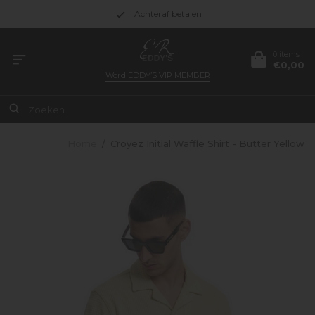
Achteraf betalen
0 items
€0,00
Word
EDDY’S VIP MEMBER
Home
/
Croyez Initial Waffle Shirt - Butter Yellow