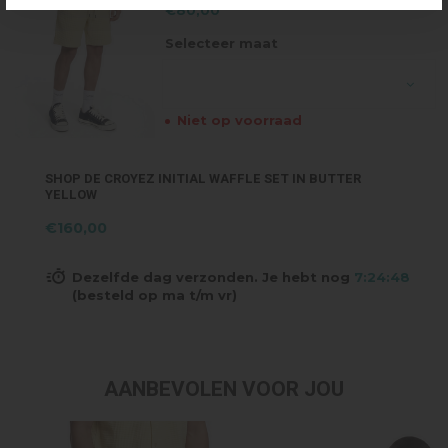
€80,00
Selecteer maat
Niet op voorraad
SHOP DE CROYEZ INITIAL WAFFLE SET IN BUTTER
YELLOW
€160,00
Dezelfde dag verzonden. Je hebt nog
7:24:47
(besteld op ma t/m vr)
AANBEVOLEN VOOR JOU