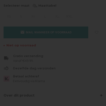
Maattabel
Selecteer maat
XS
S
M
L
XL
XXL
MAIL WANNEER OP VOORRAAD
Niet op voorraad
Gratis verzending
Vanaf €49.95
Dezelfde dag verzonden
Betaal achteraf
Eenvoudig via Klarna
Over dit product