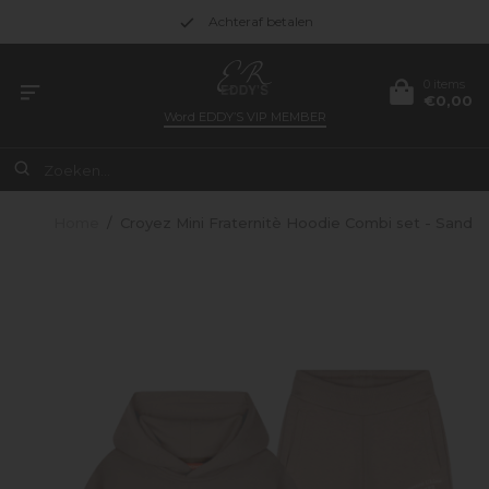
Achteraf betalen
0 items
€0,00
Word
EDDY’S VIP MEMBER
Home
/
Croyez Mini Fraternitè Hoodie Combi set - Sand