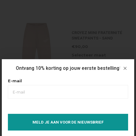
CROYEZ MINI FRATERNITÉ
SWEATPANTS - SAND
€90,00
Selecteer maat
1/2 YRS- Uitverkocht
Ontvang 10% korting op jouw eerste bestelling!
E-mail
MELD JE AAN VOOR DE NIEUWSBRIEF
CROYEZ MINI FRATERNITÉ
HOODIE - SAND