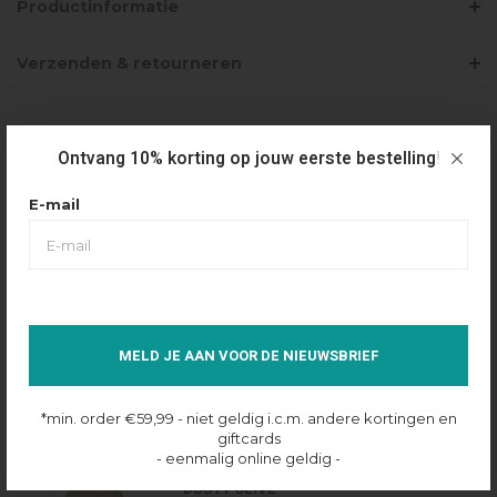
Productinformatie
Verzenden & retourneren
PRODUCTBUNDELS
Ontvang 10% korting op jouw eerste bestelling!
E-mail
CROYEZ MINI FRATERNITÉ SWEATPANTS -
DUSTY OLIVE
€90,00
Selecteer maat
7/8 YRS
MELD JE AAN VOOR DE NIEUWSBRIEF
Op voorraad online
*min. order €59,99 - niet geldig i.c.m. andere kortingen en
giftcards
- eenmalig online geldig -
CROYEZ MINI FRATERNITÉ ZIP-HOODIE -
DUSTY OLIVE