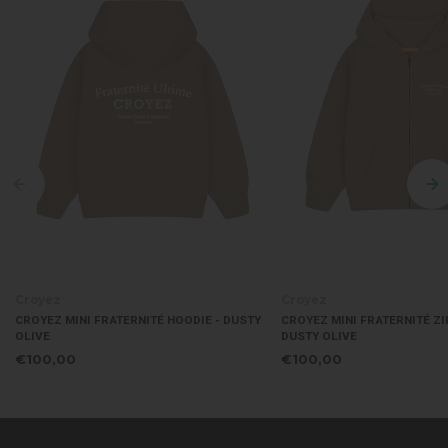
Croyez
Croyez
ODIE - DUSTY
CROYEZ MINI FRATERNITÉ ZIP-HOODIE -
CROYEZ MINI 
DUSTY OLIVE
OLIVE
€100,00
€90,00