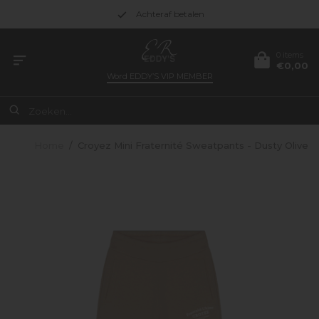
Achteraf betalen
0 items
€0,00
Word
EDDY’S VIP MEMBER
Home
/
Croyez Mini Fraternité Sweatpants - Dusty Olive