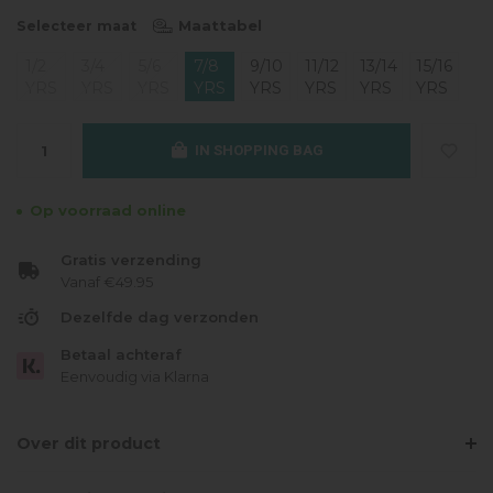
Maattabel
Selecteer maat
1/2
3/4
5/6
7/8
9/10
11/12
13/14
15/16
YRS
YRS
YRS
YRS
YRS
YRS
YRS
YRS
IN SHOPPING BAG
Op voorraad online
Gratis verzending
Vanaf €49.95
Dezelfde dag verzonden
Betaal achteraf
Eenvoudig via Klarna
Over dit product