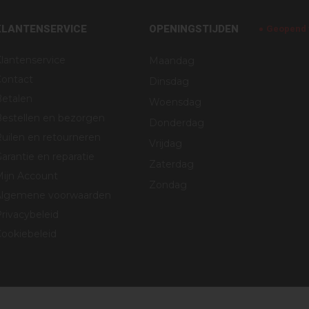
KLANTENSERVICE
OPENINGSTIJDEN
Geopend v
lantenservice
Maandag
Contact
Dinsdag
Betalen
Woensdag
estellen en bezorgen
Donderdag
uilen en retourneren
Vrijdag
arantie en reparatie
Zaterdag
Mijn Account
Zondag
Algemene voorwaarden
rivacybeleid
ookiebeleid