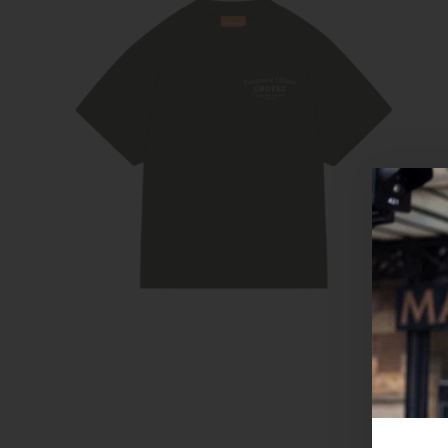
Croyez
Reinders
Fear of God
Steve Madden
Malelions