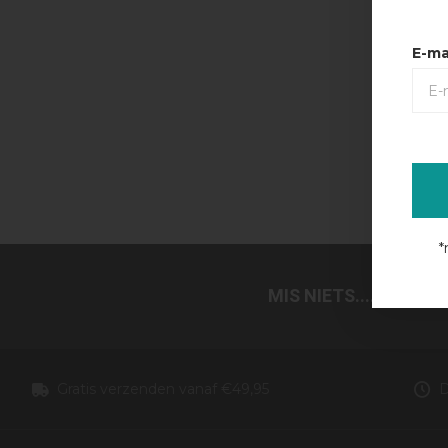
E-ma
*
MIS NIETS.... SCHRI
Gratis verzenden vanaf €49,95
D