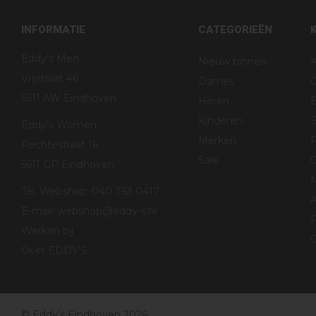
INFORMATIE
CATEGORIEËN
Eddy's Men
Nieuw binnen
K
Vrijstraat 46
Dames
5611 AW Eindhoven
Heren
Kinderen
B
Eddy's Women
Merken
R
Rechtestraat 16
Sale
G
5611 GP Eindhoven
Tel. Webshop: 040 763 0417
E-mail:
webshop@eddy-s.nl
P
Werken bij
C
Over EDDY'S
© Eddy's Eindhoven 2026