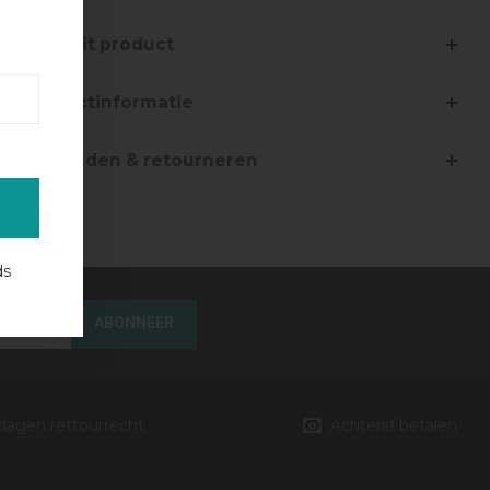
Over dit product
Productinformatie
Verzenden & retourneren
ds
ABONNEER
 dagen rettourrecht
Achteraf betalen