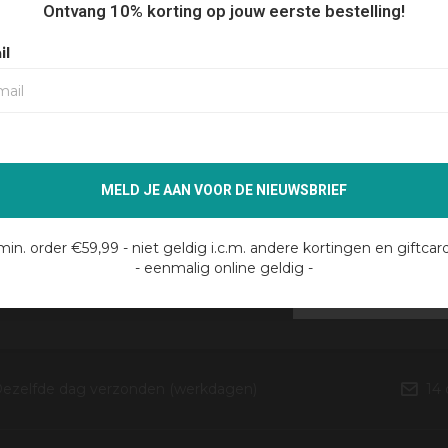
Ontvang 10% korting op jouw eerste bestelling!
il
MELD JE AAN VOOR DE NIEUWSBRIEF
min. order €59,99 - niet geldig i.c.m. andere kortingen en giftcar
- eenmalig online geldig -
JF JE IN VOOR ONZE NIEUWSBRIEF
ezelfde dag verzonden (werkdagen)
14