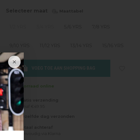
Selecteer maat
Maattabel
1/2 YRS
3/4 YRS
5/6 YRS
7/8 YRS
9/10 YRS
11/12 YRS
13/14 YRS
15/16 YRS
VOEG TOE AAN SHOPPING BAG
Op voorraad online
Gratis verzending
Vanaf €49.95
Dezelfde dag verzonden
Betaal achteraf
Eenvoudig via Klarna