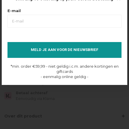
Maattabel
Selecteer maat
E-mail
ONE
IN SHOPPING BAG
MELD JE AAN VOOR DE NIEUWSBRIEF
Op voorraad online
*min. order €59,99 - niet geldig i.c.m. andere kortingen en
Gratis verzending
giftcards
Vanaf €49.95
- eenmalig online geldig -
Dezelfde dag verzonden
Betaal achteraf
Eenvoudig via Klarna
Over dit product