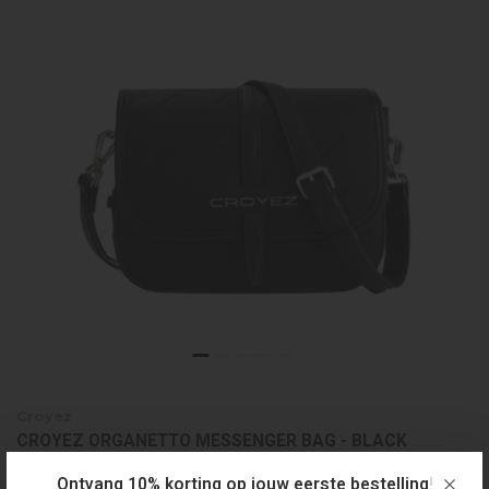
Croyez
CROYEZ ORGANETTO MESSENGER BAG - BLACK
€159,99
Ontvang 10% korting op jouw eerste bestelling!