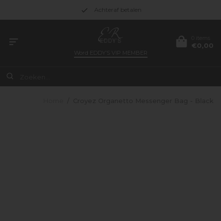
Achteraf betalen
0 items
€0,00
Word
EDDY’S VIP MEMBER
Home
/
Croyez Organetto Messenger Bag - Black