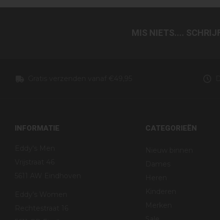
MIS NIETS.... SCHRI
Gratis verzenden vanaf €49,95
D
INFORMATIE
CATEGORIEËN
Eddy's Men
Nieuw binnen
Vrijstraat 46
Dames
5611 AW Eindhoven
Heren
Kinderen
Eddy's Women
Merken
Rechtestraat 16
Sale