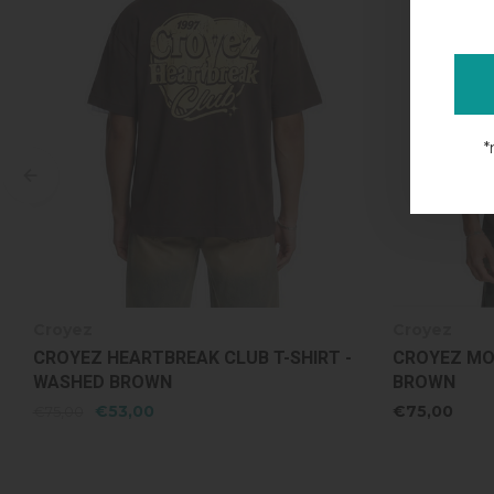
*
Croyez
Croyez
CROYEZ MOTEL T-SHIRT - WASHED
CROYEZ MOT
BROWN
€75,00
€75,00