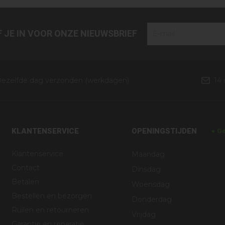
JF JE IN VOOR ONZE NIEUWSBRIEF
ezelfde dag verzonden (werkdagen)
14
KLANTENSERVICE
OPENINGSTIJDEN
Ge
Klantenservice
Maandag
Contact
Dinsdag
Betalen
Woensdag
Bestellen en bezorgen
Donderdag
Ruilen en retourneren
Vrijdag
Garantie en reparatie