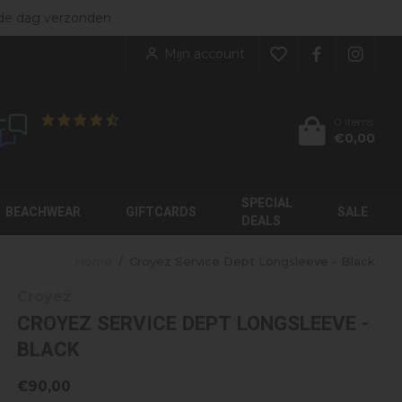
ers
de dag verzonden
NIEUW BINNEN
rgoed
bekijk alles
Mijn account
kleding
enen
KINDEREN
soires
0 items
€0,00
Klanten geven ons een
8.9
/10
JorCustom
My Brand
Label Garment
Moose Knuckles
SPECIAL
Malelions
Palm Angels
BEACHWEAR
GIFTCARDS
SALE
DEALS
Home
/
Croyez Service Dept Longsleeve - Black
Croyez
CROYEZ SERVICE DEPT LONGSLEEVE -
BLACK
€90,00