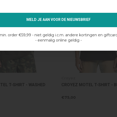
MELD JE AAN VOOR DE NIEUWSBRIEF
min. order €59,99 - niet geldig i.c.m. andere kortingen en giftcar
- eenmalig online geldig -
Croyez
EL T-SHIRT - BLACK
CROYEZ JERSEY SPORT SHO
DARK TEAL/PINK
€56,00
€80,00