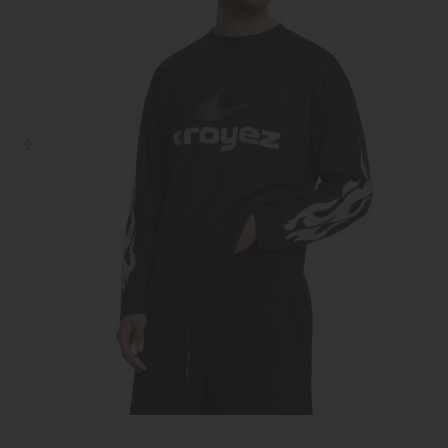
Croyez
Reinders
Fear of God
Steve Madden
Malelions