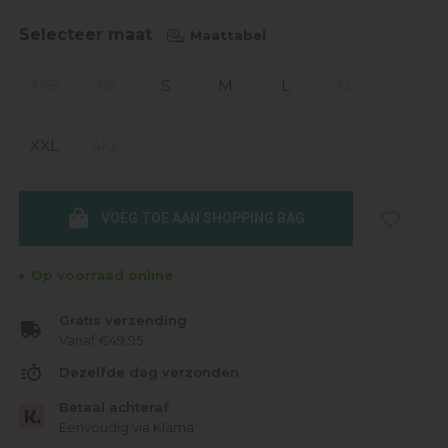
Selecteer maat
Maattabel
XXS
XS
S
M
L
XL
XXL
4XL
VOEG TOE AAN SHOPPING BAG
Op voorraad online
Gratis verzending
Vanaf €49.95
Dezelfde dag verzonden
Betaal achteraf
Eenvoudig via Klarna