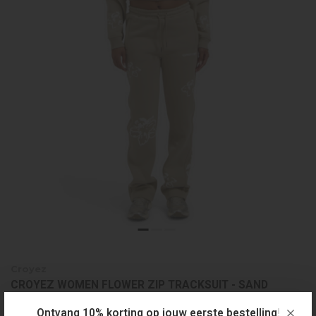
Croyez
CROYEZ WOMEN FLOWER ZIP TRACKSUIT - SAND
€210,00
€110,00
Ontvang 10% korting op jouw eerste bestelling!