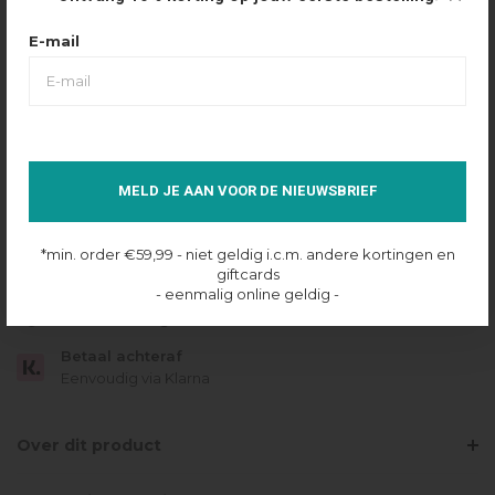
Maattabel
Selecteer maat
E-mail
XXS
XS
S
M
L
XL
IN SHOPPING BAG
MELD JE AAN VOOR DE NIEUWSBRIEF
Op voorraad online
*min. order €59,99 - niet geldig i.c.m. andere kortingen en
Gratis verzending
giftcards
Vanaf €49.95
- eenmalig online geldig -
Dezelfde dag verzonden
Betaal achteraf
Eenvoudig via Klarna
Over dit product