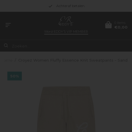
Achteraf betalen
0 items
€0,00
Word
EDDY’S VIP MEMBER
Home
/
Croyez Women Fluffy Essence Knit Sweatpants - Sand
50%