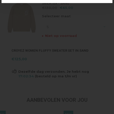
SWEATER - SAND
€130,00
€65,00
Selecteer maat
S
Niet op voorraad
CROYEZ WOMEN FLUFFY SWEATER SET IN SAND
€125,00
Dezelfde dag verzonden. Je hebt nog
17:02:34
(besteld op ma t/m vr)
AANBEVOLEN VOOR JOU