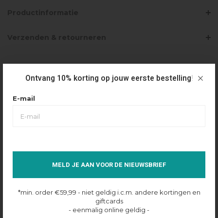
Productinformatie
Verzenden & retourneren
PRODUCTBUNDELS
Ontvang 10% korting op jouw eerste bestelling!
E-mail
CROYEZ WOMEN FLUFFY ESSENCE KNIT
SWEATPANTS - SAND
€120,00
€60,00
Selecteer maat
XS
MELD JE AAN VOOR DE NIEUWSBRIEF
Op voorraad online
*min. order €59,99 - niet geldig i.c.m. andere kortingen en
giftcards
- eenmalig online geldig -
CROYEZ WOMEN FLUFFY ESSENCE KNIT