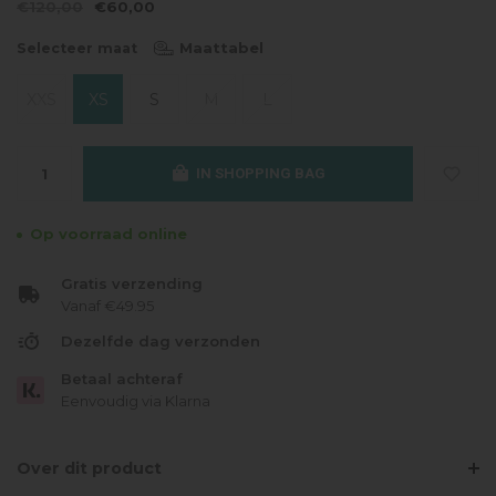
€120,00
€60,00
Maattabel
Selecteer maat
XXS
XS
S
M
L
IN SHOPPING BAG
Op voorraad online
Gratis verzending
Vanaf €49.95
Dezelfde dag verzonden
Betaal achteraf
Eenvoudig via Klarna
Over dit product