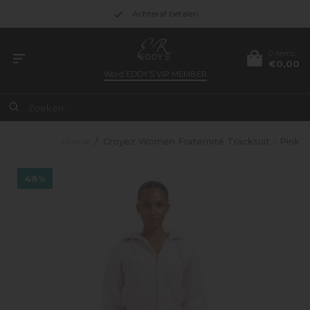
Achteraf betalen
0 items
€0,00
Word
EDDY’S VIP MEMBER
Home
/
Croyez Women Fraternité Tracksuit - Pink
48%