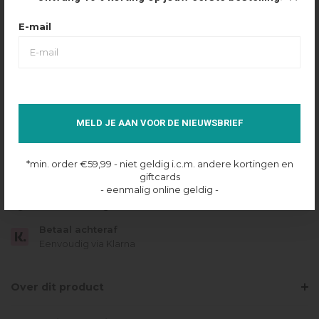
Maattabel
Selecteer maat
E-mail
XXS
XS
S
M
L
XL
IN SHOPPING BAG
MELD JE AAN VOOR DE NIEUWSBRIEF
Op voorraad online
*min. order €59,99 - niet geldig i.c.m. andere kortingen en
Gratis verzending
giftcards
Vanaf €49.95
- eenmalig online geldig -
Dezelfde dag verzonden
Betaal achteraf
Eenvoudig via Klarna
Over dit product