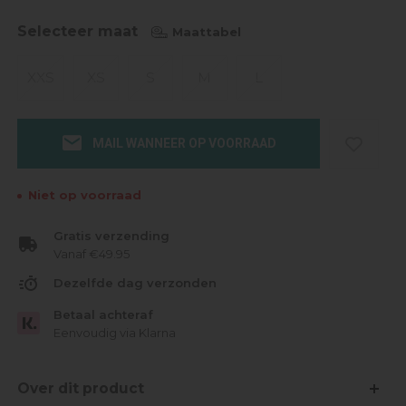
Selecteer maat
Maattabel
XXS
XS
S
M
L
MAIL WANNEER OP VOORRAAD
Niet op voorraad
Gratis verzending
Vanaf €49.95
Dezelfde dag verzonden
Betaal achteraf
Eenvoudig via Klarna
Over dit product