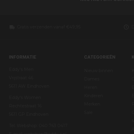
Gratis verzenden vanaf €49,95
D
INFORMATIE
CATEGORIEËN
Eddy's Men
Nieuw binnen
K
Vrijstraat 46
Dames
5611 AW Eindhoven
Heren
Kinderen
B
Eddy's Women
Merken
R
Rechtestraat 16
Sale
G
5611 GP Eindhoven
Tel. Webshop: 040 763 0417