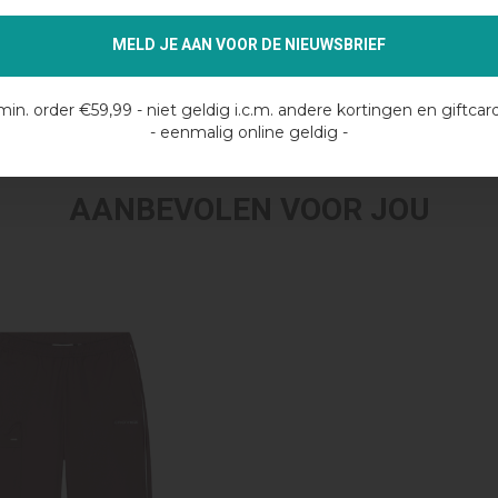
MELD JE AAN VOOR DE NIEUWSBRIEF
min. order €59,99 - niet geldig i.c.m. andere kortingen en giftcar
- eenmalig online geldig -
AANBEVOLEN VOOR JOU