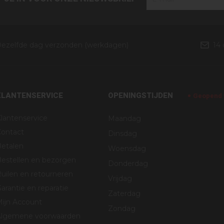
ezelfde dag verzonden (werkdagen)
14
KLANTENSERVICE
OPENINGSTIJDEN
Geopend v
lantenservice
Maandag
Contact
Dinsdag
Betalen
Woensdag
estellen en bezorgen
Donderdag
uilen en retourneren
Vrijdag
arantie en reparatie
Zaterdag
Mijn Account
Zondag
Algemene voorwaarden