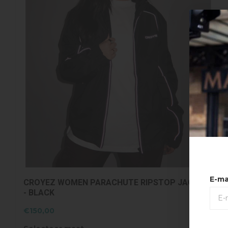
E-ma
CROYEZ WOMEN PARACHUTE RIPSTOP JACKET
- BLACK
€150,00