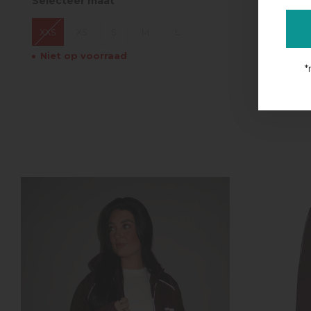
Selecteer maat
XXS
XS
S
M
L
Niet op voorraad
*