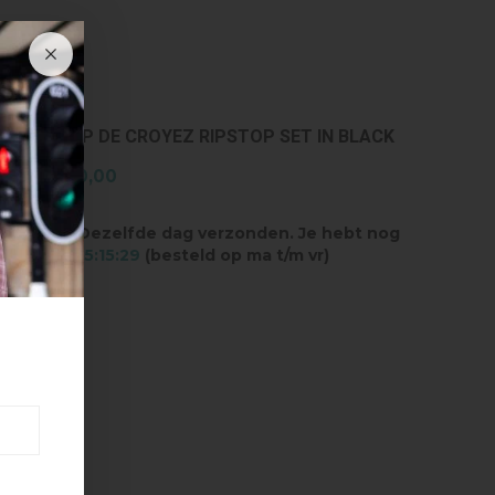
SHOP DE CROYEZ RIPSTOP SET IN BLACK
€150,00
Dezelfde dag verzonden. Je hebt nog
15:15:28
(besteld op ma t/m vr)