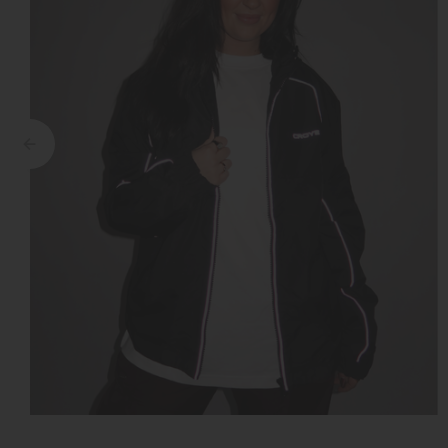
Croyez
Reinders
Fear of God
Steve Madden
Malelions