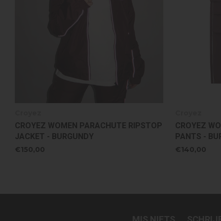
Croyez
Croyez
CROYEZ WOMEN PARACHUTE RIPSTOP
CROYEZ WO
JACKET - BURGUNDY
PANTS - B
€150,00
€140,00
MIS NIETS.... SCHRI