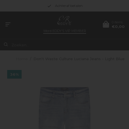
Achteraf betalen
0 items
€0,00
Word
EDDY’S VIP MEMBER
Home
/
Don't Waste Culture Luciana Jeans - Light Blue
36%