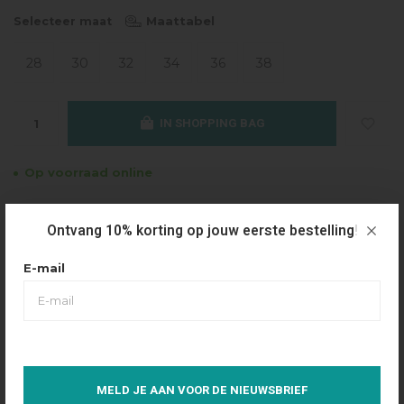
Maattabel
Selecteer maat
28
30
32
34
36
38
IN SHOPPING BAG
Op voorraad online
Gratis verzending
Ontvang 10% korting op jouw eerste bestelling!
Vanaf €49.95
Dezelfde dag verzonden
E-mail
Betaal achteraf
Eenvoudig via Klarna
Over dit product
MELD JE AAN VOOR DE NIEUWSBRIEF