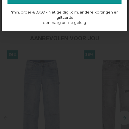
Productinformatie
*min. order €59,99 - niet geldig i.c.m. andere kortingen en
Verzenden & retourneren
giftcards
- eenmalig online geldig -
AANBEVOLEN VOOR JOU
36%
36%