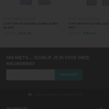
Don't Waste Culture
Don't Waste Culture
DON'T WASTE CULTURE ZIVANA JEANS -
DON'T WASTE CULTURE LUCI
BLAUW
GREY
€109,99
€69,99
€109,99
€69,99
MIS NIETS.... SCHRIJF JE IN VOOR ONZE
NIEUWSBRIEF
ABONNEER
Gratis verzenden vanaf €49,95
INFORMATIE