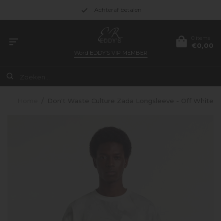
Achteraf betalen
0 items
€0,00
Word
EDDY’S VIP MEMBER
Home
/
Don't Waste Culture Zada Longsleeve - Off White