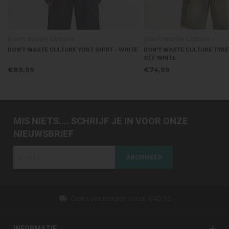
ture
Don't Waste Culture
Do
TURE YORT SHIRT - WHITE
DON'T WASTE CULTURE TYRESE T-SHIRT -
DO
OFF WHITE
OF
€74,99
€9
MIS NIETS.... SCHRIJF JE IN VOOR ONZE
NIEUWSBRIEF
ABONNEER
49,95
Dezelfde dag verzonden (werkdagen
INFORMATIE