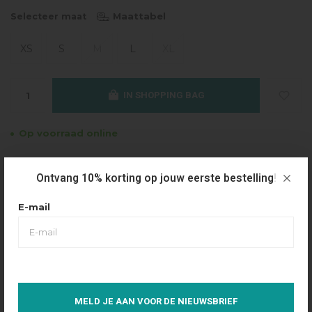
Maattabel
Selecteer maat
XS
S
M
L
XL
IN SHOPPING BAG
Op voorraad online
Gratis verzending
Ontvang 10% korting op jouw eerste bestelling!
Vanaf €49.95
Dezelfde dag verzonden
E-mail
Betaal achteraf
Eenvoudig via Klarna
Over dit product
MELD JE AAN VOOR DE NIEUWSBRIEF