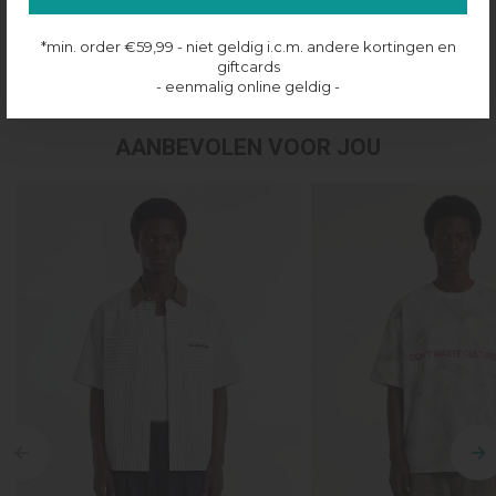
Productinformatie
*min. order €59,99 - niet geldig i.c.m. andere kortingen en
Verzenden & retourneren
giftcards
- eenmalig online geldig -
AANBEVOLEN VOOR JOU