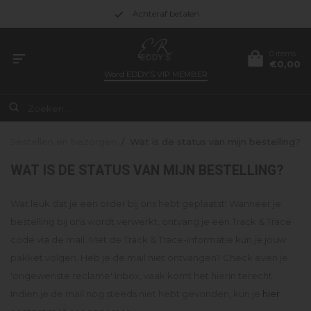
Achteraf betalen
0 items
€0,00
Word
EDDY’S VIP MEMBER
/
Bestellen en bezorgen
/
Wat is de status van mijn bestelling?
WAT IS DE STATUS VAN MIJN BESTELLING?
Wat leuk dat je een order bij ons hebt geplaatst! Wanneer je
bestelling bij ons wordt verwerkt, ontvang je een Track & Trace
code via de mail. Met de Track & Trace-informatie kun je jouw
pakket volgen. Heb je de mail niet ontvangen? Check even je
'ongewenste reclame' inbox, vaak komt het hierin terecht.
Indien je de mail nog steeds niet hebt gevonden, kun je
hier