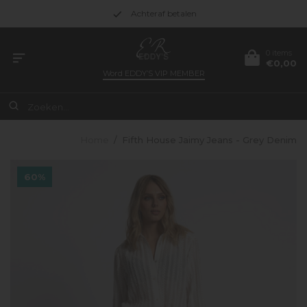
Achteraf betalen
0 items
€0,00
Word
EDDY’S VIP MEMBER
Home
/
Fifth House Jaimy Jeans - Grey Denim
60%