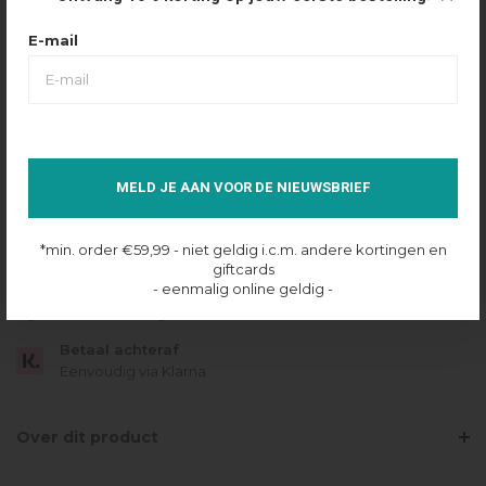
Maattabel
Selecteer maat
E-mail
26
27
28
29
30
31
MAIL WANNEER OP VOORRAAD
MELD JE AAN VOOR DE NIEUWSBRIEF
Niet op voorraad
*min. order €59,99 - niet geldig i.c.m. andere kortingen en
Gratis verzending
giftcards
Vanaf €49.95
- eenmalig online geldig -
Dezelfde dag verzonden
Betaal achteraf
Eenvoudig via Klarna
Over dit product