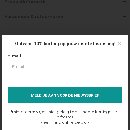
Productinformatie
Verzenden & retourneren
PRODUCTBUNDELS
Ontvang 10% korting op jouw eerste bestelling!
E-mail
FIFTH HOUSE OZZY BLAZER - HUMMUS
€199,00
Selecteer maat
34
Op voorraad online
MELD JE AAN VOOR DE NIEUWSBRIEF
*min. order €59,99 - niet geldig i.c.m. andere kortingen en
giftcards
- eenmalig online geldig -
FIFTH HOUSE OZZY PANTS - HUMMUS