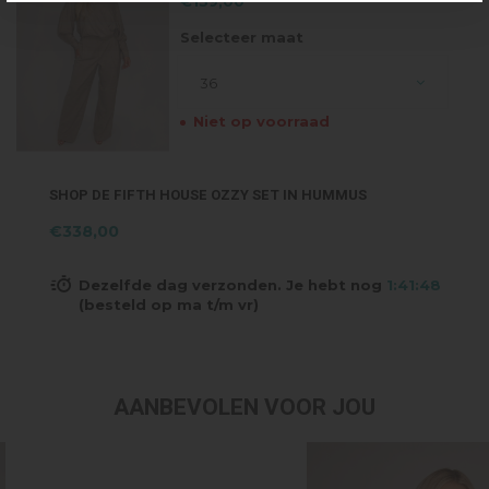
€139,00
Selecteer maat
36
Niet op voorraad
SHOP DE FIFTH HOUSE OZZY SET IN HUMMUS
€338,00
Dezelfde dag verzonden. Je hebt nog
1:41:47
(besteld op ma t/m vr)
AANBEVOLEN VOOR JOU