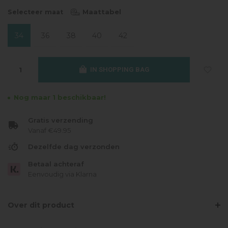
Maattabel
Selecteer maat
34
36
38
40
42
IN SHOPPING BAG
Nog maar 1 beschikbaar!
Gratis verzending
Vanaf €49.95
Dezelfde dag verzonden
Betaal achteraf
Eenvoudig via Klarna
Over dit product