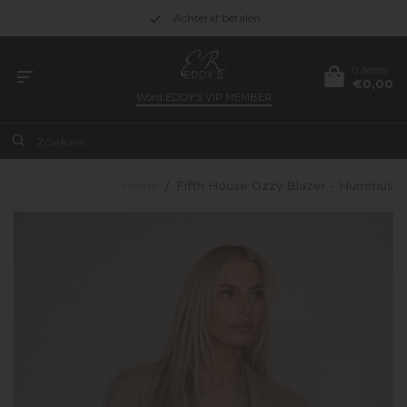
Achteraf betalen
0 items
€0,00
Word
EDDY’S VIP MEMBER
Home
/
Fifth House Ozzy Blazer - Hummus