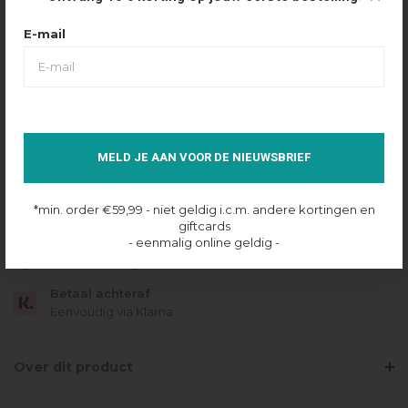
Maattabel
Selecteer maat
E-mail
XS
S
M
L
XL
MAIL WANNEER OP VOORRAAD
MELD JE AAN VOOR DE NIEUWSBRIEF
Niet op voorraad
*min. order €59,99 - niet geldig i.c.m. andere kortingen en
Gratis verzending
giftcards
Vanaf €49.95
- eenmalig online geldig -
Dezelfde dag verzonden
Betaal achteraf
Eenvoudig via Klarna
Over dit product