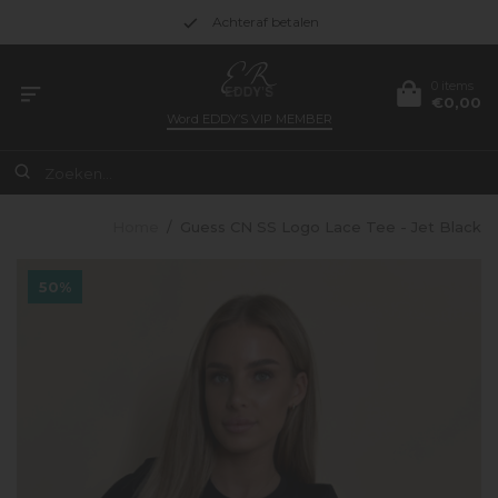
Achteraf betalen
0 items
€0,00
Word
EDDY’S VIP MEMBER
Home
/
Guess CN SS Logo Lace Tee - Jet Black
50%