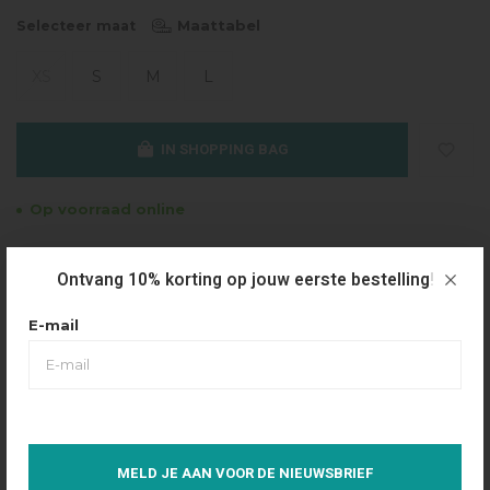
Maattabel
Selecteer maat
XS
S
M
L
IN SHOPPING BAG
Op voorraad online
Gratis verzending
Ontvang 10% korting op jouw eerste bestelling!
Vanaf €49.95
Dezelfde dag verzonden
E-mail
Betaal achteraf
Eenvoudig via Klarna
Over dit product
MELD JE AAN VOOR DE NIEUWSBRIEF