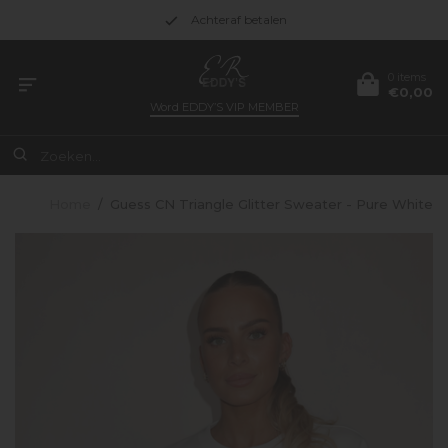
Achteraf betalen
0 items
€0,00
Word
EDDY’S VIP MEMBER
Home
/
Guess CN Triangle Glitter Sweater - Pure White