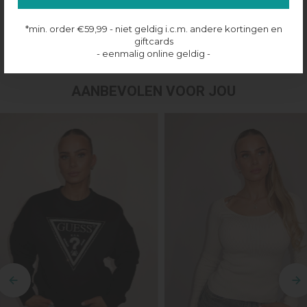
Productinformatie
*min. order €59,99 - niet geldig i.c.m. andere kortingen en
Verzenden & retourneren
giftcards
- eenmalig online geldig -
AANBEVOLEN VOOR JOU