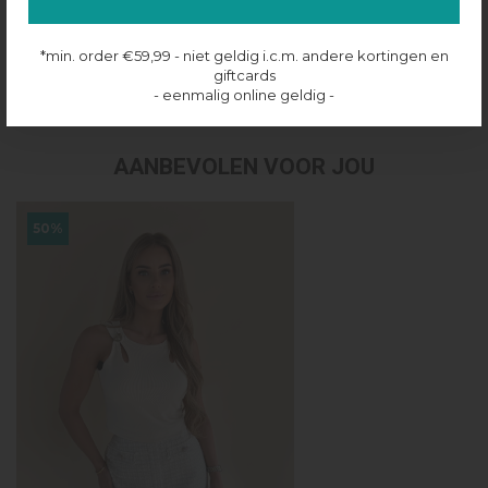
Productinformatie
*min. order €59,99 - niet geldig i.c.m. andere kortingen en
giftcards
Verzenden & retourneren
- eenmalig online geldig -
AANBEVOLEN VOOR JOU
50%