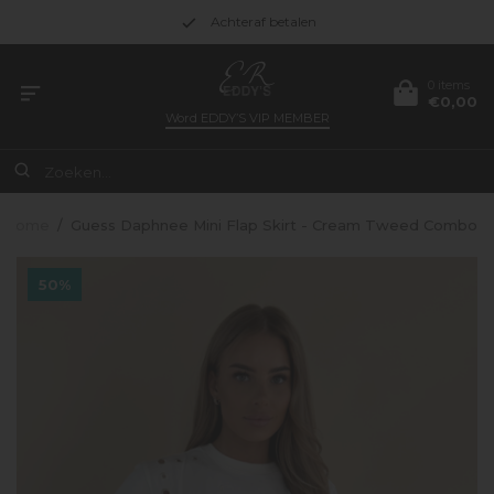
Achteraf betalen
0 items
€0,00
Word
EDDY’S VIP MEMBER
Home
/
Guess Daphnee Mini Flap Skirt - Cream Tweed Combo
50%