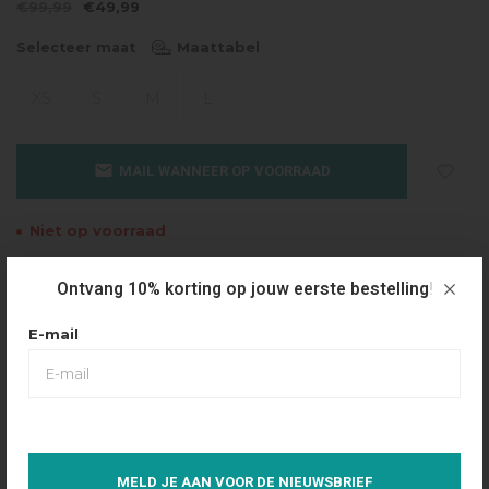
€99,99
€49,99
Maattabel
Selecteer maat
XS
S
M
L
MAIL WANNEER OP VOORRAAD
Niet op voorraad
Gratis verzending
Ontvang 10% korting op jouw eerste bestelling!
Vanaf €49.95
E-mail
Dezelfde dag verzonden
Betaal achteraf
Eenvoudig via Klarna
Over dit product
MELD JE AAN VOOR DE NIEUWSBRIEF