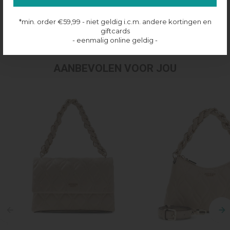
Productinformatie
*min. order €59,99 - niet geldig i.c.m. andere kortingen en
Verzenden & retourneren
giftcards
- eenmalig online geldig -
AANBEVOLEN VOOR JOU