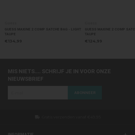
Guess
Guess
GUESS MAXINE 2 COMP SATCHE BAG - LIGHT
GUESS MAXINE 2 COMP SATCH
TAUPE
TAUPE
€134,99
€124,99
MIS NIETS.... SCHRIJF JE IN VOOR ONZE
NIEUWSBRIEF
ABONNEER
Gratis verzenden vanaf €49,95
Dezelfd
INFORMATIE