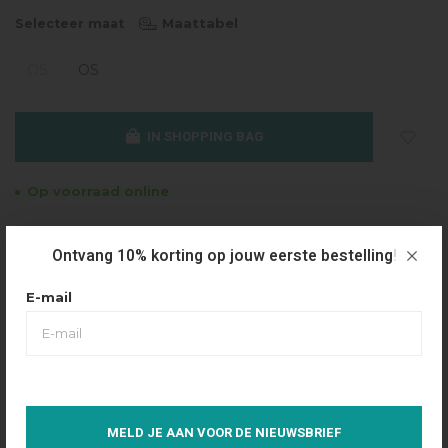
Maattabel
Selecteer maat
OS
OS
IN SHOPPING BAG
Op voorraad online
Gratis verzending
Ontvang 10% korting op jouw eerste bestelling!
Vanaf €49.95
Dezelfde dag verzonden
E-mail
Betaal achteraf
Eenvoudig via Klarna
Over dit product
MELD JE AAN VOOR DE NIEUWSBRIEF