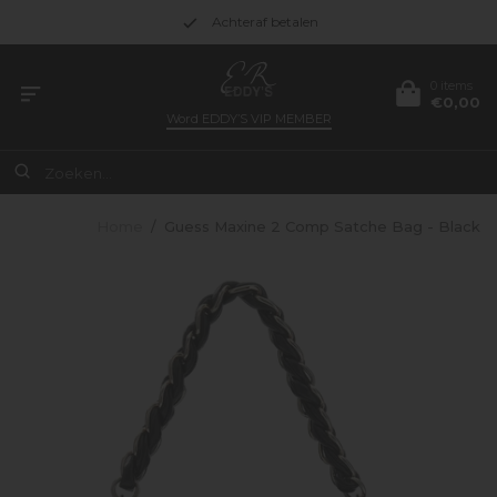
Achteraf betalen
0 items
€0,00
Word
EDDY’S VIP MEMBER
Home
/
Guess Maxine 2 Comp Satche Bag - Black