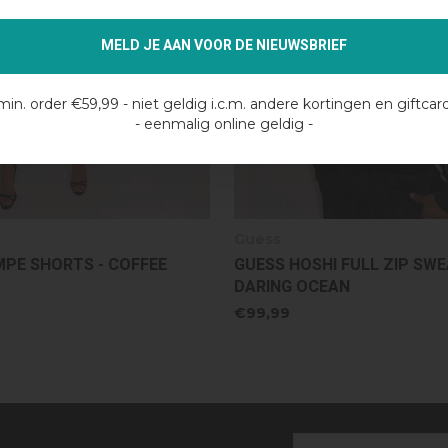
MELD JE AAN VOOR DE NIEUWSBRIEF
min. order €59,99 - niet geldig i.c.m. andere kortingen en giftcar
- eenmalig online geldig -
Guess
I FULL ZIP SWEATER -
GUESS HOSHI STRAIGHT PA
EAN
DARING OCEAN
€99,99