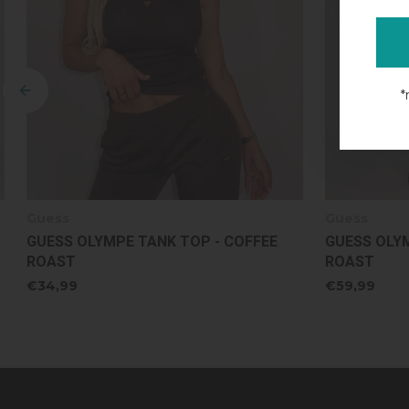
*
Guess
Guess
GUESS OLYMPE SHORTS - COFFEE
GUESS HOSH
ROAST
DARING OC
€59,99
€99,99