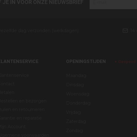
JF JE IN VOOR ONZE NIEUWSBRIEF
ezelfde dag verzonden (werkdagen)
14
KLANTENSERVICE
OPENINGSTIJDEN
Geopend v
lantenservice
Maandag
Contact
Dinsdag
Betalen
Woensdag
estellen en bezorgen
Donderdag
uilen en retourneren
Vrijdag
arantie en reparatie
Zaterdag
Mijn Account
Zondag
Algemene voorwaarden