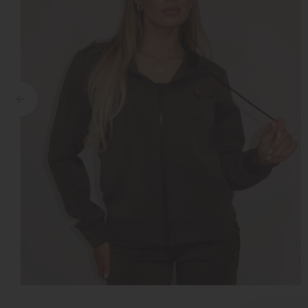
Croyez
Reinders
Fear of God
Steve Madden
Malelions