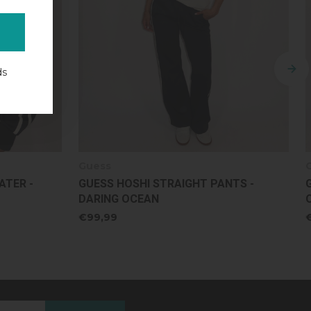
ds
Guess
NTS -
GUESS HOSHI COMBI-SET - DARING
OCEAN
€199,98