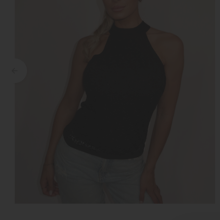
Croyez
Reinders
Fear of God
Steve Madden
Malelions