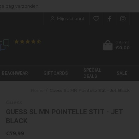
ers
de dag verzonden
NIEUW BINNEN
rgoed
bekijk alles
Mijn account
kleding
enen
KINDEREN
soires
0 items
€0,00
Klanten geven ons een
8.9
/10
JorCustom
My Brand
Label Garment
Moose Knuckles
SPECIAL
Malelions
Palm Angels
BEACHWEAR
GIFTCARDS
SALE
DEALS
Home
/
Guess SL MN Pointelle Stit - Jet Black
Guess
GUESS SL MN POINTELLE STIT - JET
BLACK
€79,99