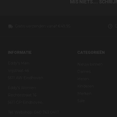
MIS NIETS.... SCHRI
Gratis verzenden vanaf €49,95
D
INFORMATIE
CATEGORIEËN
Eddy's Men
Nieuw binnen
Vrijstraat 46
Dames
5611 AW Eindhoven
Heren
Kinderen
Eddy's Women
Merken
Rechtestraat 16
Sale
5611 GP Eindhoven
Tel. Webshop: 040 763 0417