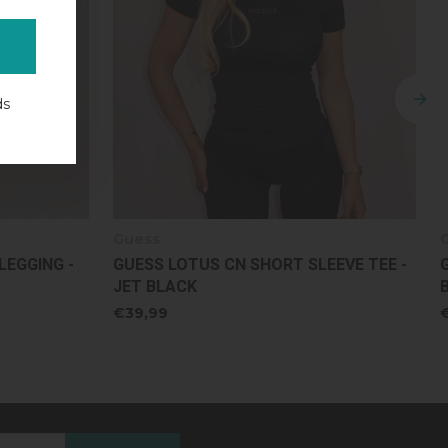
ds
Guess
EEVE TEE -
GUESS OLYMPE WIDE LEG PANTS - JET
BLACK
€89,99