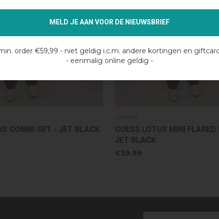
MELD JE AAN VOOR DE NIEUWSBRIEF
min. order €59,99 - niet geldig i.c.m. andere kortingen en giftcar
- eenmalig online geldig -
Guess
S MINI FLARED LEGGING -
GUESS LOTUS CN SHORT SL
JET BLACK
€39,99