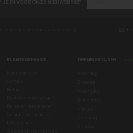
JF JE IN VOOR ONZE NIEUWSBRIEF
ezelfde dag verzonden (werkdagen)
14
KLANTENSERVICE
OPENINGSTIJDEN
Ge
Klantenservice
Maandag
Contact
Dinsdag
Betalen
Woensdag
Bestellen en bezorgen
Donderdag
Ruilen en retourneren
Vrijdag
Garantie en reparatie
Zaterdag
Mijn Account
Zondag
Algemene voorwaarden