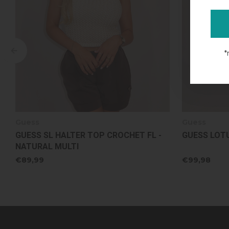
*
Guess
Guess
GUESS LOTUS COMBI-SET - JET BLACK
GUESS LOTU
JET BLACK
€99,98
€59,99