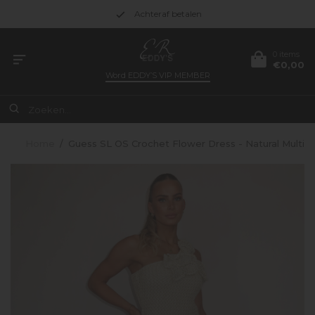
Achteraf betalen
0 items
€0,00
Word
EDDY’S VIP MEMBER
Home
/
Guess SL OS Crochet Flower Dress - Natural Multi