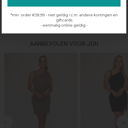
Productinformatie
*min. order €59,99 - niet geldig i.c.m. andere kortingen en
giftcards
Verzenden & retourneren
- eenmalig online geldig -
AANBEVOLEN VOOR JOU