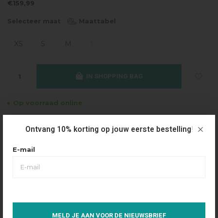
€159,99
Maattabel
Selecteer maat
XS
S
M
L
IN SHOPPING BAG
Op voorraad online
Gratis verzending
Ontvang 10% korting op jouw eerste bestelling!
Vanaf €49.95
E-mail
Dezelfde dag verzonden
Betaal achteraf
Eenvoudig via Klarna
Over dit product
MELD JE AAN VOOR DE NIEUWSBRIEF