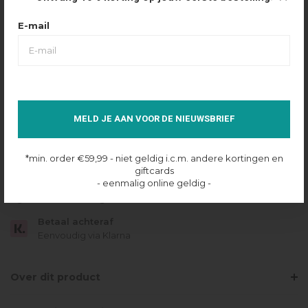
Maattabel
Selecteer maat
E-mail
XS
S
M
L
IN SHOPPING BAG
MELD JE AAN VOOR DE NIEUWSBRIEF
Op voorraad online
*min. order €59,99 - niet geldig i.c.m. andere kortingen en
Gratis verzending
giftcards
Vanaf €49.95
- eenmalig online geldig -
Dezelfde dag verzonden
Betaal achteraf
Eenvoudig via Klarna
Over dit product