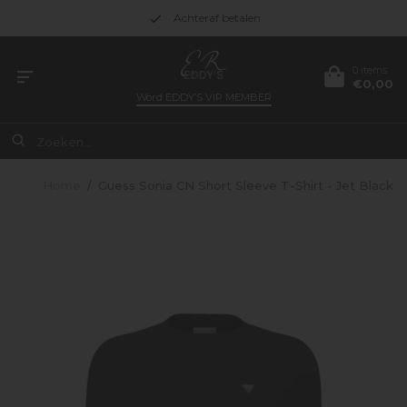
Achteraf betalen
0 items
€0,00
Word
EDDY’S VIP MEMBER
Home
/
Guess Sonia CN Short Sleeve T-Shirt - Jet Black