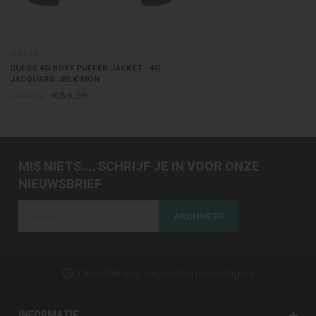
Guess
GUESS 4G BOXY PUFFER JACKET - 4G
JACQUARD JBLK MON
€179,99
€89,99
MIS NIETS.... SCHRIJF JE IN VOOR ONZE
NIEUWSBRIEF
ABONNEER
Dezelfde dag verzonden (werkdagen)
INFORMATIE