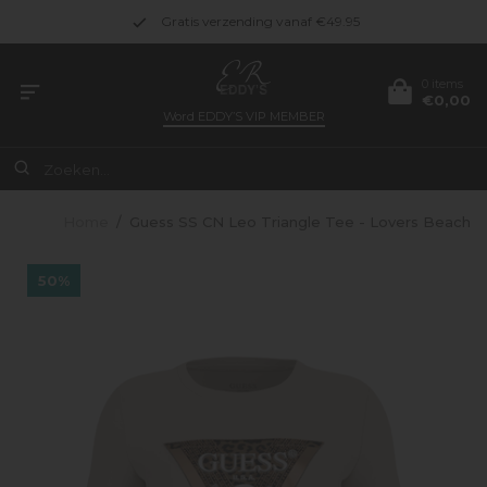
Gratis verzending vanaf €49.95
0 items
€0,00
Word
EDDY’S VIP MEMBER
Home
/
Guess SS CN Leo Triangle Tee - Lovers Beach
50%