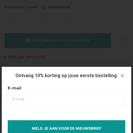
Maattabel
Selecteer maat
XS
S
M
L
XL
MAIL WANNEER OP VOORRAAD
Niet op voorraad
Gratis verzending
Ontvang 10% korting op jouw eerste bestelling!
Vanaf €49.95
Dezelfde dag verzonden
E-mail
Betaal achteraf
Eenvoudig via Klarna
Over dit product
MELD JE AAN VOOR DE NIEUWSBRIEF