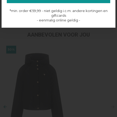
Productinformatie
*min. order €59,99 - niet geldig i.c.m. andere kortingen en
Verzenden & retourneren
giftcards
- eenmalig online geldig -
AANBEVOLEN VOOR JOU
50%