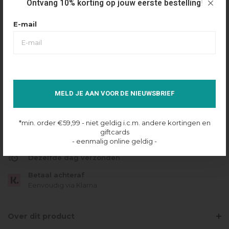
Ontvang 10% korting op jouw eerste bestelling!
€99,99
Maattabel
Selecteer maat
E-mail
XS
S
M
L
XL
XXL
IN SHOPPING BAG
MELD JE AAN VOOR DE NIEUWSBRIEF
Op voorraad online
*min. order €59,99 - niet geldig i.c.m. andere kortingen en
Gratis verzending
giftcards
- eenmalig online geldig -
Vanaf €49.95
Dezelfde dag verzonden
Betaal achteraf
Eenvoudig via Klarna
Over dit product