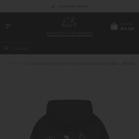
Achteraf betalen
0 items
€0,00
Word
EDDY’S VIP MEMBER
Home
/
JorCustom Artist Fleece Oversized Hoodie - Black