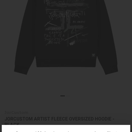
JorCustom
JORCUSTOM ARTIST FLEECE OVERSIZED HOODIE -
BLACK