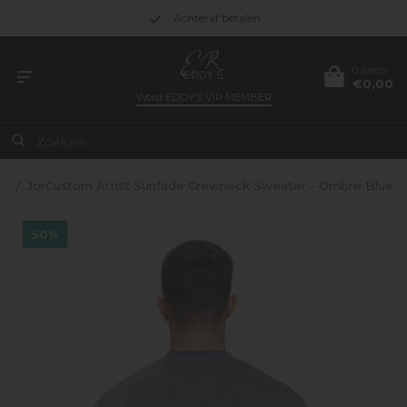
Achteraf betalen
0 items
€0,00
Word
EDDY’S VIP MEMBER
me
/
JorCustom Artist Sunfade Crewneck Sweater - Ombre Blue
50%