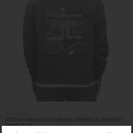
JorCustom
JORCUSTOM ARTIST SUNFADE CREWNECK SWEATER -
OMBRE BLUE