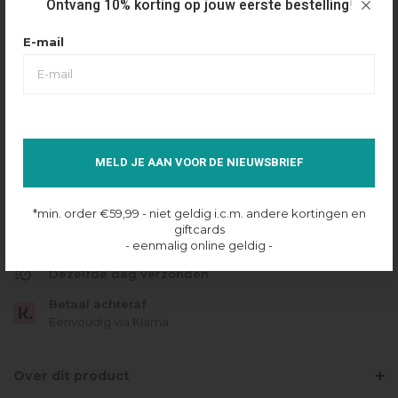
Ontvang 10% korting op jouw eerste bestelling!
€99,99
€49,99
Maattabel
Selecteer maat
E-mail
XS
S
M
L
XL
XXL
IN SHOPPING BAG
MELD JE AAN VOOR DE NIEUWSBRIEF
Op voorraad online
*min. order €59,99 - niet geldig i.c.m. andere kortingen en
Gratis verzending
giftcards
- eenmalig online geldig -
Vanaf €49.95
Dezelfde dag verzonden
Betaal achteraf
Eenvoudig via Klarna
Over dit product