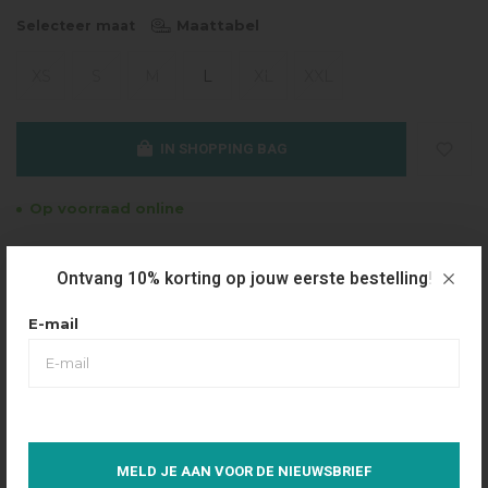
Maattabel
Selecteer maat
XS
S
M
L
XL
XXL
IN SHOPPING BAG
Op voorraad online
Gratis verzending
Ontvang 10% korting op jouw eerste bestelling!
Vanaf €49.95
Dezelfde dag verzonden
E-mail
Betaal achteraf
Eenvoudig via Klarna
Over dit product
MELD JE AAN VOOR DE NIEUWSBRIEF