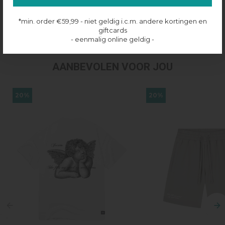
Productinformatie
*min. order €59,99 - niet geldig i.c.m. andere kortingen en
Verzenden & retourneren
giftcards
- eenmalig online geldig -
AANBEVOLEN VOOR JOU
20%
20%