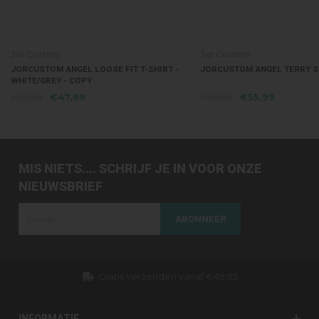
JorCustom
JorCustom
JORCUSTOM ANGEL LOOSE FIT T-SHIRT -
JORCUSTOM ANGEL TERRY S
WHITE/GREY - COPY
€59,99
€47,99
€69,99
€55,99
MIS NIETS.... SCHRIJF JE IN VOOR ONZE
NIEUWSBRIEF
ABONNEER
Gratis verzenden vanaf €49,95
INFORMATIE