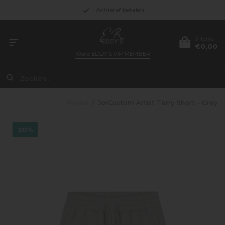
Achteraf betalen
0 items
€0,00
Word
EDDY’S VIP MEMBER
Home
/
JorCustom Artist Terry Short - Grey
20%