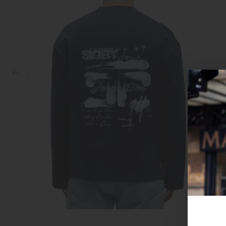
Croyez
Reinders
Fear of God
Steve Madden
Malelions