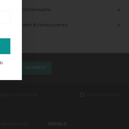
Productinformatie
Verzenden & retourneren
ds
ABONNEER
 dagen rettourrecht
Achteraf betalen
SOCIALS
opend tot 21:00