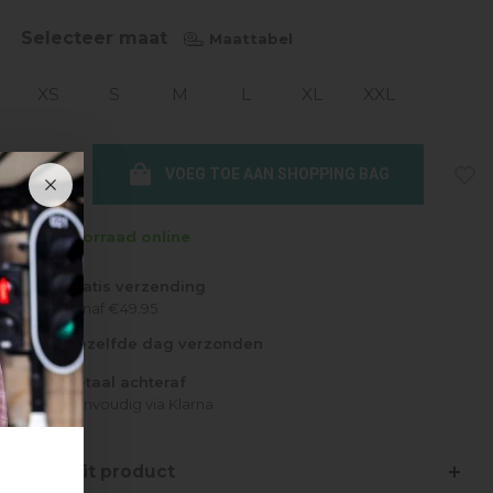
Selecteer maat
Maattabel
XS
S
M
L
XL
XXL
VOEG TOE AAN SHOPPING BAG
Op voorraad online
Gratis verzending
Vanaf €49.95
Dezelfde dag verzonden
Betaal achteraf
Eenvoudig via Klarna
Over dit product