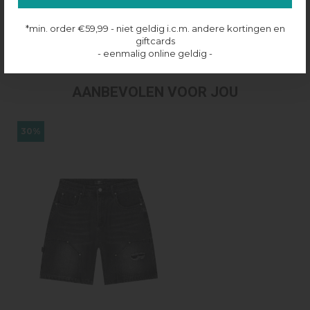
Productinformatie
*min. order €59,99 - niet geldig i.c.m. andere kortingen en
Verzenden & retourneren
giftcards
- eenmalig online geldig -
AANBEVOLEN VOOR JOU
30%