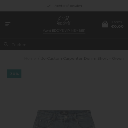
Achteraf betalen
0 items
€0,00
Word
EDDY’S VIP MEMBER
Home
/
JorCustom Carpenter Denim Short - Green
30%