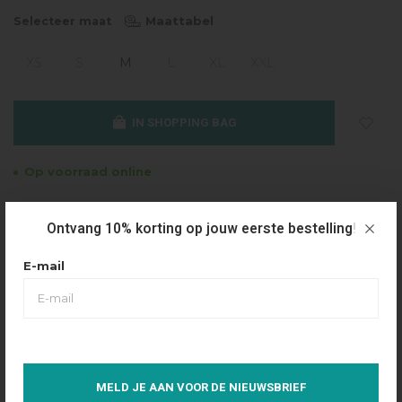
Maattabel
Selecteer maat
XS
S
M
L
XL
XXL
IN SHOPPING BAG
Op voorraad online
Gratis verzending
Ontvang 10% korting op jouw eerste bestelling!
Vanaf €49.95
Dezelfde dag verzonden
E-mail
Betaal achteraf
Eenvoudig via Klarna
Over dit product
MELD JE AAN VOOR DE NIEUWSBRIEF