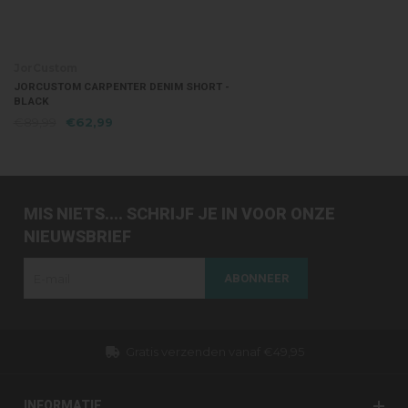
JorCustom
JORCUSTOM CARPENTER DENIM SHORT -
BLACK
€89,99
€62,99
MIS NIETS.... SCHRIJF JE IN VOOR ONZE
NIEUWSBRIEF
ABONNEER
Gratis verzenden vanaf €49,95
INFORMATIE