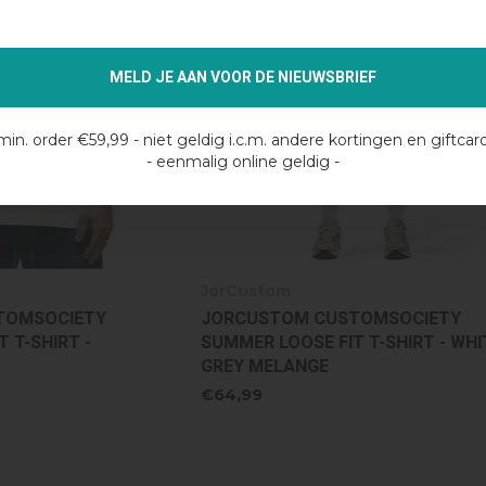
MELD JE AAN VOOR DE NIEUWSBRIEF
min. order €59,99 - niet geldig i.c.m. andere kortingen en giftcar
- eenmalig online geldig -
JorCustom
M CUSTOMSOCIETY
JORCUSTOM ARTIST SUMM
SE FIT T-SHIRT - WHITE-
FIT T-SHIRT - WHITE-ASHPI
NGE
€64,99