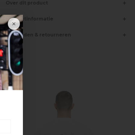
Over dit product
Productinformatie
Verzenden & retourneren