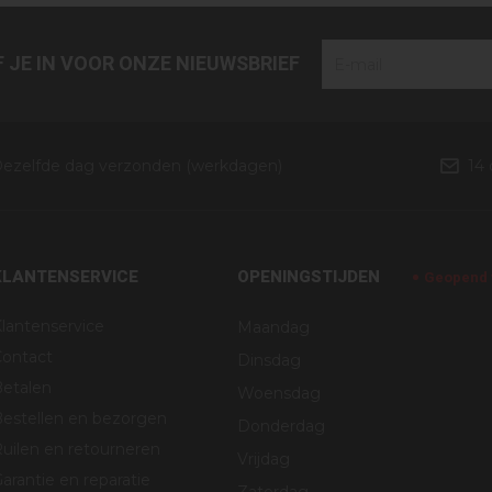
JF JE IN VOOR ONZE NIEUWSBRIEF
ezelfde dag verzonden (werkdagen)
14
KLANTENSERVICE
OPENINGSTIJDEN
Geopend v
lantenservice
Maandag
Contact
Dinsdag
Betalen
Woensdag
estellen en bezorgen
Donderdag
uilen en retourneren
Vrijdag
arantie en reparatie