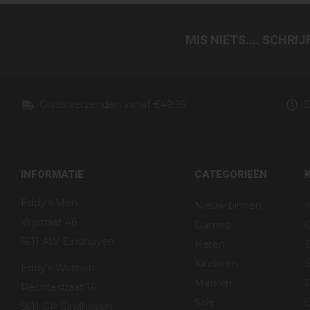
MIS NIETS.... SCHRI
Gratis verzenden vanaf €49,95
D
INFORMATIE
CATEGORIEËN
Eddy's Men
Nieuw binnen
K
Vrijstraat 46
Dames
5611 AW Eindhoven
Heren
Kinderen
B
Eddy's Women
Merken
R
Rechtestraat 16
Sale
G
5611 GP Eindhoven