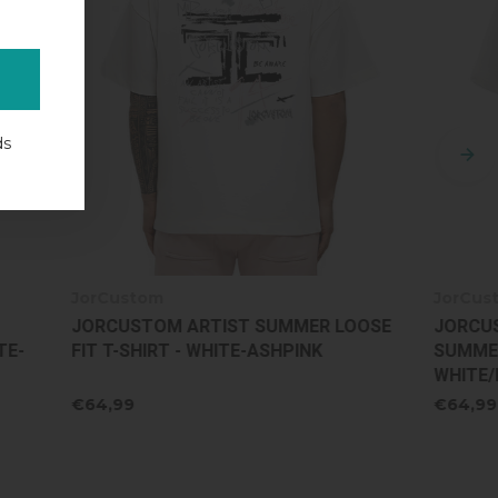
ds
JorCustom
ER LOOSE
JORCUSTOM UNCOMMONMINDS
NK
SUMMER LOOSE FIT T-SHIRT -
WHITE/BLACK
€64,99