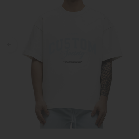
Croyez
Reinders
Fear of God
Steve Madden
Malelions