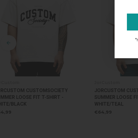
*
JorCustom
JorCustom
JORCUSTOM CUSTOMSOCIETY
JORCUSTO
SUMMER LOOSE FIT T-SHIRT -
SUMMER LOO
WHITE/TEAL
GREY MELA
€64,99
€64,99